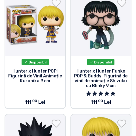
Transport și plată
Sortare după serie
Sortare după filme
Sortare după desene animate
Disponibil
Disponibil
Sortare după Anime
Hunter x Hunter POP!
Hunter x Hunter Funko
Figurină de Vinil Animație
POP & Buddy! Figurină de
Kurapika 9 cm
vinil de animație Shizuku
cu Blinky 9 cm
Sortare după jocuri
.00
.00
111
Lei
111
Lei
Sortare după sport
Sortare după muzică