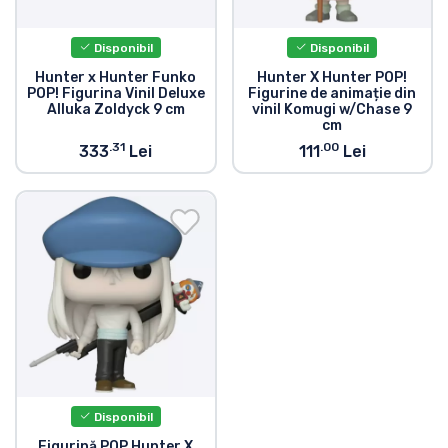
Disponibil
Disponibil
Hunter x Hunter Funko
Hunter X Hunter POP!
POP! Figurina Vinil Deluxe
Figurine de animație din
Alluka Zoldyck 9 cm
vinil Komugi w/Chase 9
cm
.31
.00
333
Lei
111
Lei
Disponibil
Figurină POP Hunter X