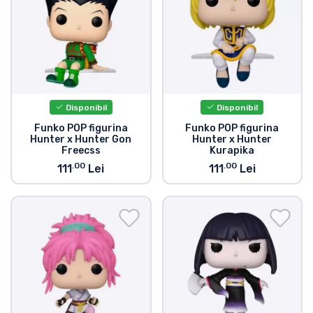
Tipuri de produse
Mărci
Disponibil
Disponibil
Funko POP figurina
Funko POP figurina
Hunter x Hunter Gon
Hunter x Hunter
Freecss
Kurapika
.00
.00
111
Lei
111
Lei