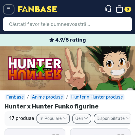
0
Menü
Oferte speciale săptămânale
Conectați-vă
Înregistrare
Ultimele
Oferte
Expres
Fanbase
Anime produse
Hunter x Hunter produse
Hunter x Hunter Funko figurine
Precomenzi
17
produse
Populare
Gen
Disponibilitate
Outlet produse