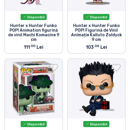
Disponibil
Disponibil
Hunter x Hunter Funko
Hunter x Hunter Funko
POP! Animation figurină
POP! Figurină de Vinil
de vinil Machi Komacine 9
Animație Kalluto Zoldyck
cm
9 cm
.00
.06
111
Lei
103
Lei
Disponibil
Disponibil