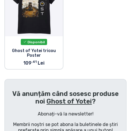
Tipuri de produse
Mărci
Disponibil
Ghost of Yotei tricou
Poster
.41
109
Lei
Vă anunțăm când sosesc produse
noi
Ghost of Yotei
?
Abonați-vă la newsletter!
Membrii noștri se pot abona la buletinele de știri
preferate prin simpla apăsare a unui buton!