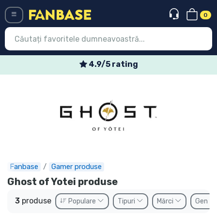
0
Menü
4.9/5 rating
Conectați-vă
Înregistrare
Ultimele
Oferte
Expres
Fanbase
Gamer produse
Precomenzi
Ghost of Yotei produse
Outlet produse
3
produse
Populare
Tipuri
Mărci
Gen