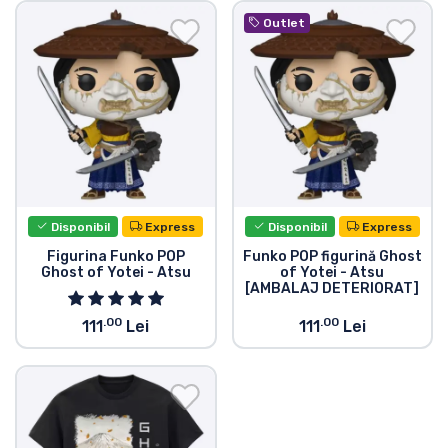
Transport și plată
Outlet
Sortare după serie
Sortare după filme
Sortare după desene animate
Disponibil
Express
Disponibil
Express
Sortare după Anime
Figurina Funko POP
Funko POP figurină Ghost
Ghost of Yotei - Atsu
of Yotei - Atsu
[AMBALAJ DETERIORAT]
Sortare după jocuri
.00
.00
111
Lei
111
Lei
Sortare după sport
Sortare după muzică