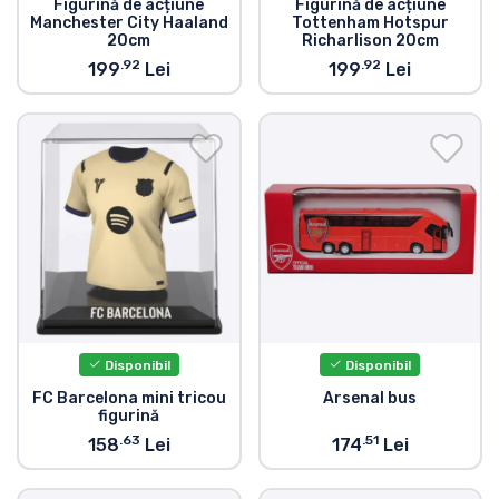
Figurină de acțiune
Figurină de acțiune
Manchester City Haaland
Tottenham Hotspur
20cm
Richarlison 20cm
.92
.92
199
Lei
199
Lei
Disponibil
Disponibil
FC Barcelona mini tricou
Arsenal bus
figurină
.63
.51
158
Lei
174
Lei