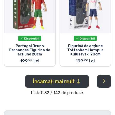
Disponibil
Disponibil
Portugal Bruno
Figurină de acțiune
Fernandes Figurina de
Tottenham Hotspur
acțiune 20cm
Kulusevski 20cm
.92
.92
199
Lei
199
Lei
Încărcați mai mult
Listat: 32 / 142 de produse