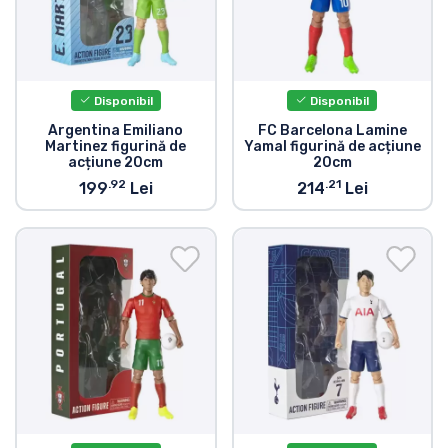
Disponibil
Disponibil
Argentina Emiliano
FC Barcelona Lamine
Martinez figurină de
Yamal figurină de acțiune
acțiune 20cm
20cm
.92
.21
199
Lei
214
Lei