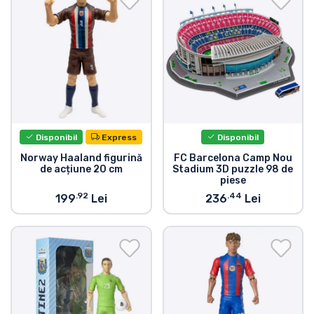
Disponibil
Express
Disponibil
Norway Haaland figurină
FC Barcelona Camp Nou
de acțiune 20 cm
Stadium 3D puzzle 98 de
piese
.92
.44
199
Lei
236
Lei