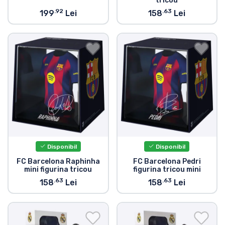
tricou
.92
.63
199
Lei
158
Lei
Disponibil
Disponibil
FC Barcelona Raphinha
FC Barcelona Pedri
mini figurina tricou
figurina tricou mini
.63
.63
158
Lei
158
Lei