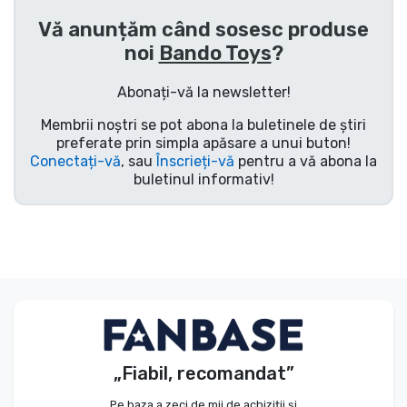
Vă anunțăm când sosesc produse
noi
Bando Toys
?
Abonați-vă la newsletter!
Membrii noștri se pot abona la buletinele de știri
preferate prin simpla apăsare a unui buton!
Conectați-vă
, sau
Înscrieți-vă
pentru a vă abona la
buletinul informativ!
„Fiabil, recomandat”
Pe baza a zeci de mii de achiziții și