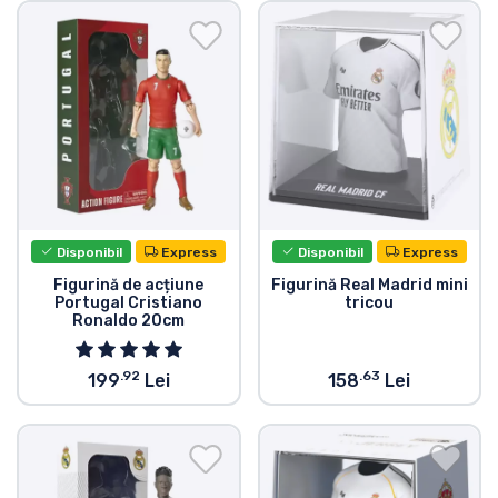
Transport și plată
Sortare după serie
Sortare după filme
Sortare după desene animate
Disponibil
Express
Disponibil
Express
Sortare după Anime
Figurină de acțiune
Figurină Real Madrid mini
Portugal Cristiano
tricou
Ronaldo 20cm
Sortare după jocuri
.92
.63
199
Lei
158
Lei
Sortare după sport
Sortare după muzică