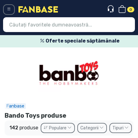
0
Menü
Oferte speciale săptămânale
Conectați-vă
Înregistrare
Ultimele
Oferte
Expres
Fanbase
Precomenzi
Bando Toys produse
Outlet produse
142
produse
Populare
Categorii
Tipuri