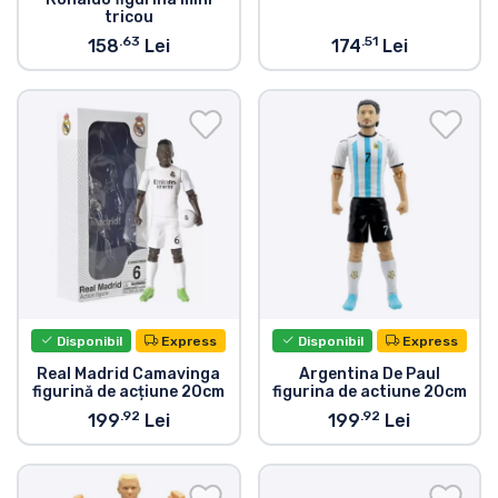
tricou
.63
.51
158
Lei
174
Lei
Disponibil
Express
Disponibil
Express
Real Madrid Camavinga
Argentina De Paul
figurină de acțiune 20cm
figurina de actiune 20cm
.92
.92
199
Lei
199
Lei