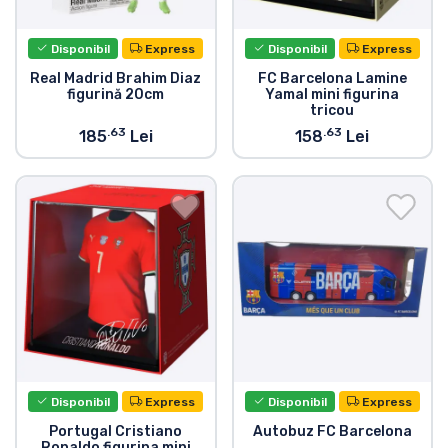
Disponibil
Express
Disponibil
Express
Real Madrid Brahim Diaz
FC Barcelona Lamine
figurină 20cm
Yamal mini figurina
tricou
.63
.63
185
Lei
158
Lei
Disponibil
Express
Disponibil
Express
Portugal Cristiano
Autobuz FC Barcelona
Ronaldo figurina mini