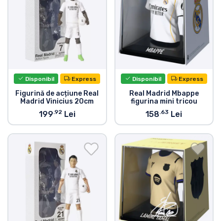
Tipuri de produse
Mărci
Disponibil
Express
Disponibil
Express
Figurină de acțiune Real
Real Madrid Mbappe
Madrid Vinicius 20cm
figurina mini tricou
.92
.63
199
Lei
158
Lei