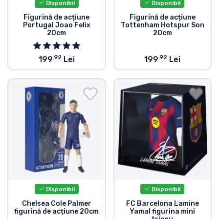
Disponibil
Disponibil
Figurină de acțiune
Figurină de acțiune
Portugal Joao Felix
Tottenham Hotspur Son
20cm
20cm
.92
.92
199
Lei
199
Lei
Disponibil
Disponibil
Chelsea Cole Palmer
FC Barcelona Lamine
figurină de acțiune 20cm
Yamal figurina mini