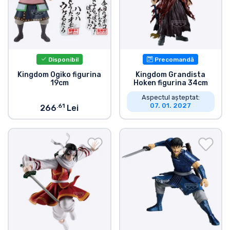
Tipuri de produse
Mărci
Disponibil
Precomandă
Kingdom Ogiko figurina
Kingdom Grandista
19cm
Hoken figurina 34cm
Aspectul așteptat:
07. 01. 2027
.61
266
Lei