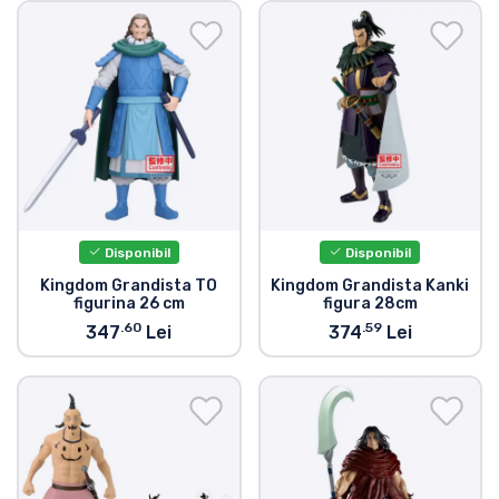
Transport și plată
Sortare după serie
Sortare după filme
Sortare după desene animate
Disponibil
Disponibil
Sortare după Anime
Kingdom Grandista TO
Kingdom Grandista Kanki
figurina 26 cm
figura 28cm
Sortare după jocuri
.60
.59
347
Lei
374
Lei
Sortare după sport
Sortare după muzică