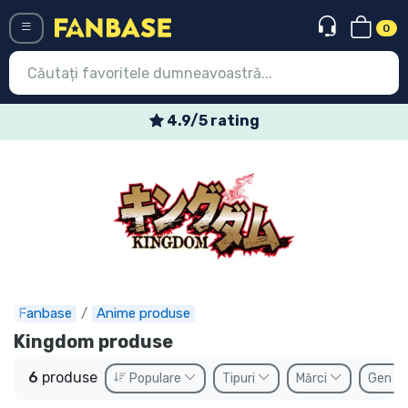
0
Menü
4.9/5 rating
Conectați-vă
Înregistrare
Ultimele
Oferte
Expres
Fanbase
Anime produse
Precomenzi
Kingdom produse
Outlet produse
6
produse
Populare
Tipuri
Mărci
Gen