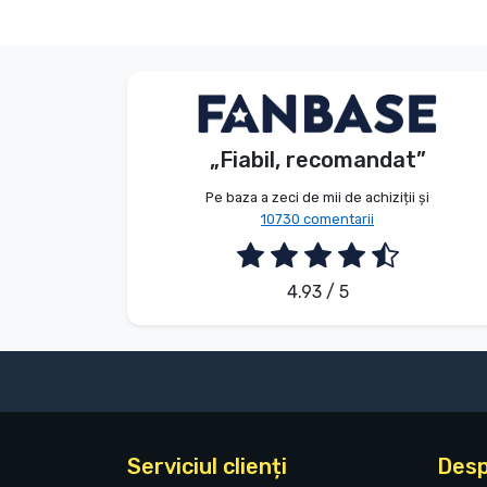
Tipuri de produse
Mărci
V. Éva
Client
„Fiabil, recomandat”
2026. 08. 06.
Pe baza a zeci de mii de achiziții și
10730 comentarii
4.93 / 5
Serviciul clienți
Desp