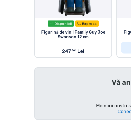
Sortare după serie
Disponibil
Express
Sortare după filme
Figurină de vinil Family Guy Joe
Fig
Swanson 12 cm
Sortare după desene
animate
.56
247
Lei
Sortare după Anime
Vă an
Sortare după jocuri
Sortare după sport
Membrii noștri s
Conec
Sortare după muzică