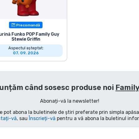
Precomandă
urină Funko POP Family Guy
Stewie Griffin
Aspectul așteptat:
07. 09. 2026
unțăm când sosesc produse noi
Famil
Abonați-vă la newsletter!
e pot abona la buletinele de știri preferate prin simpla apăs
tați-vă
, sau
Înscrieți-vă
pentru a vă abona la buletinul info