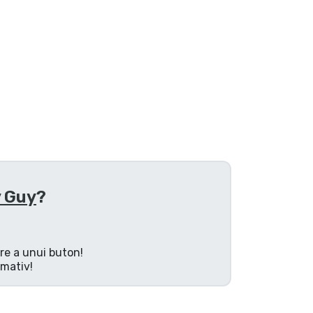
y Guy
?
are a unui buton!
rmativ!