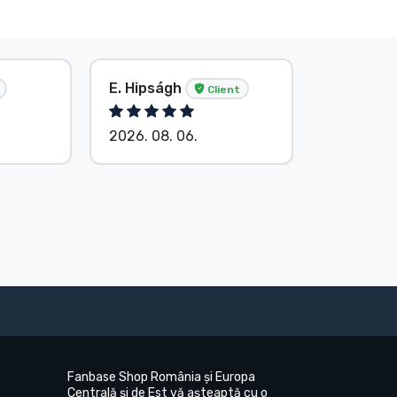
E. Hipságh
Anonim
Client
2026. 08. 06.
2026. 08.
Fanbase Shop România și Europa
Centrală și de Est vă așteaptă cu o