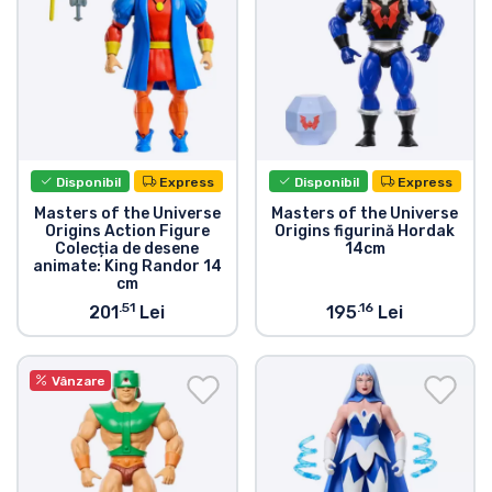
Disponibil
Express
Disponibil
Express
Masters of the Universe
Masters of the Universe
Origins Action Figure
Origins figurină Hordak
Colecția de desene
14cm
animate: King Randor 14
cm
.51
.16
201
Lei
195
Lei
Vânzare