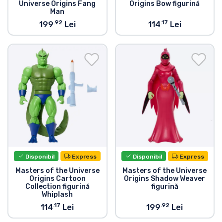
Universe Origins Fang
Origins Bow figurină
Man
.92
.17
199
Lei
114
Lei
Disponibil
Express
Disponibil
Express
Masters of the Universe
Masters of the Universe
Origins Cartoon
Origins Shadow Weaver
Collection figurină
figurină
Whiplash
.17
.92
114
Lei
199
Lei