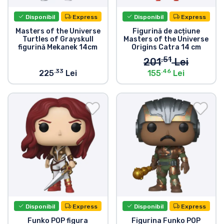
Disponibil
Express
Disponibil
Express
Masters of the Universe
Figurină de acțiune
Turtles of Grayskull
Masters of the Universe
figurină Mekanek 14cm
Origins Catra 14 cm
.51
201
Lei
.33
.46
225
Lei
155
Lei
Disponibil
Express
Disponibil
Express
Funko POP figura
Figurina Funko POP