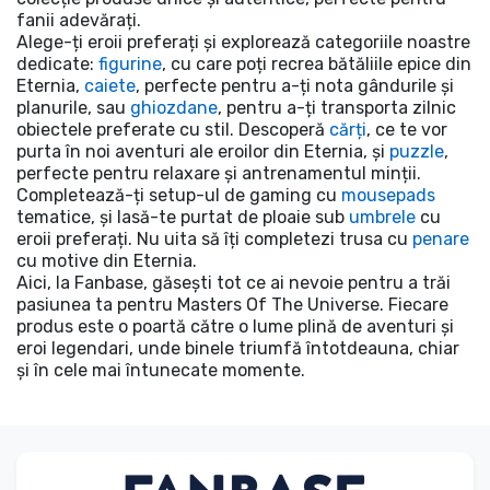
fanii adevărați.
Alege-ți eroii preferați și explorează categoriile noastre
dedicate:
figurine
, cu care poți recrea bătăliile epice din
Eternia,
caiete
, perfecte pentru a-ți nota gândurile și
planurile, sau
ghiozdane
, pentru a-ți transporta zilnic
obiectele preferate cu stil. Descoperă
cărți
, ce te vor
purta în noi aventuri ale eroilor din Eternia, și
puzzle
,
perfecte pentru relaxare și antrenamentul minții.
Completează-ți setup-ul de gaming cu
mousepads
tematice, și lasă-te purtat de ploaie sub
umbrele
cu
eroii preferați. Nu uita să îți completezi trusa cu
penare
cu motive din Eternia.
Aici, la Fanbase, găsești tot ce ai nevoie pentru a trăi
pasiunea ta pentru Masters Of The Universe. Fiecare
produs este o poartă către o lume plină de aventuri și
eroi legendari, unde binele triumfă întotdeauna, chiar
și în cele mai întunecate momente.