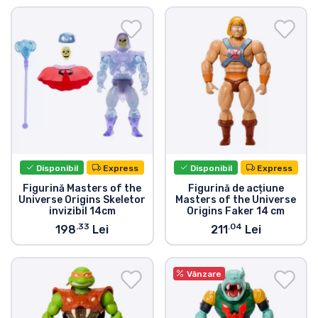
Disponibil
Express
Disponibil
Express
Figurină Masters of the
Figurină de acțiune
Universe Origins Skeletor
Masters of the Universe
invizibil 14cm
Origins Faker 14 cm
.33
.04
198
Lei
211
Lei
Vânzare