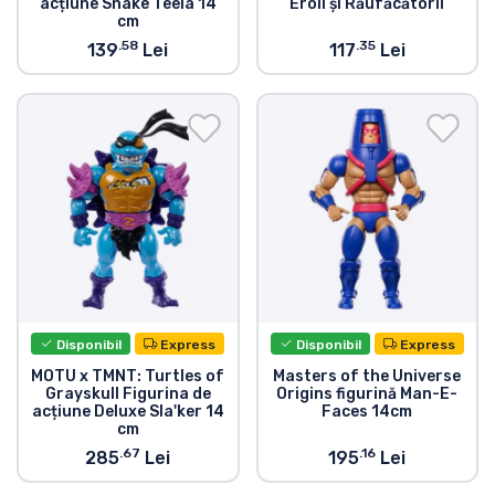
acțiune Snake Teela 14
Eroii și Răufăcătorii
cm
Tipuri de produse
.58
.35
139
Lei
117
Lei
Mărci
Disponibil
Express
Disponibil
Express
MOTU x TMNT: Turtles of
Masters of the Universe
Grayskull Figurina de
Origins figurină Man-E-
acțiune Deluxe Sla'ker 14
Faces 14cm
cm
.67
.16
285
Lei
195
Lei