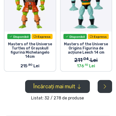
Disponibil
Express
Disponibil
Express
Masters of the Universe
Masters of the Universe
Turtles of Grayskull
Origins Figurina de
figurină Michelangelo
acțiune Leech 14 cm
14cm
.04
211
Lei
.80
.10
215
Lei
176
Lei
Încărcați mai mult
Listat: 32 / 278 de produse