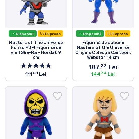
Disponibil
Express
Disponibil
Express
Masters of The Universe
Figurină de acțiune
Funko POP! Figurina de
Masters of the Universe
vinil She-Ra - Hordak 9
Origins Colecția Cartoon:
cm
Webstor 14 cm
.22
187
Lei
.00
.34
111
Lei
144
Lei