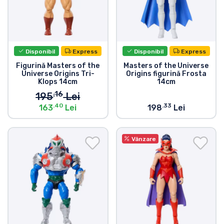
Disponibil
Express
Disponibil
Express
Figurină Masters of the
Masters of the Universe
Universe Origins Tri-
Origins figurină Frosta
Klops 14cm
14cm
.16
195
Lei
.40
.33
163
Lei
198
Lei
Vânzare