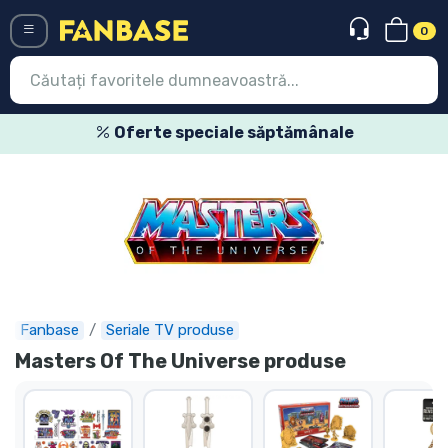
0
Menü
Oferte speciale săptămânale
Conectați-vă
Înregistrare
Ultimele
Oferte
Expres
Fanbase
Seriale TV produse
Masters Of The Universe produse
Precomenzi
Outlet produse