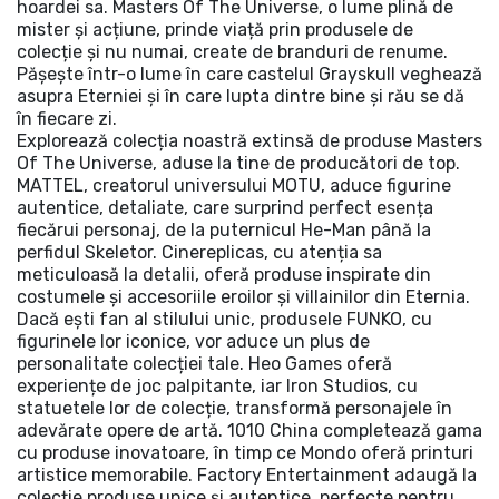
hoardei sa. Masters Of The Universe, o lume plină de
mister și acțiune, prinde viață prin produsele de
colecție și nu numai, create de branduri de renume.
Pășește într-o lume în care castelul Grayskull veghează
asupra Eterniei și în care lupta dintre bine și rău se dă
în fiecare zi.
Explorează colecția noastră extinsă de produse Masters
Of The Universe, aduse la tine de producători de top.
MATTEL, creatorul universului MOTU, aduce figurine
autentice, detaliate, care surprind perfect esența
fiecărui personaj, de la puternicul He-Man până la
perfidul Skeletor. Cinereplicas, cu atenția sa
meticuloasă la detalii, oferă produse inspirate din
costumele și accesoriile eroilor și villainilor din Eternia.
Dacă ești fan al stilului unic, produsele FUNKO, cu
figurinele lor iconice, vor aduce un plus de
personalitate colecției tale. Heo Games oferă
experiențe de joc palpitante, iar Iron Studios, cu
statuetele lor de colecție, transformă personajele în
adevărate opere de artă. 1010 China completează gama
cu produse inovatoare, în timp ce Mondo oferă printuri
artistice memorabile. Factory Entertainment adaugă la
colecție produse unice și autentice, perfecte pentru