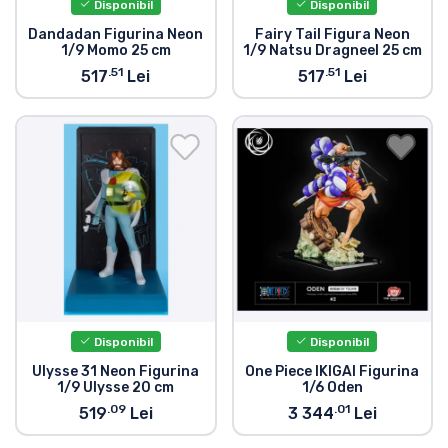
Disponibil
Disponibil
Dandadan Figurina Neon
Fairy Tail Figura Neon
1/9 Momo 25 cm
1/9 Natsu Dragneel 25 cm
.51
.51
517
Lei
517
Lei
Disponibil
Disponibil
Ulysse 31 Neon Figurina
One Piece IKIGAI Figurina
1/9 Ulysse 20 cm
1/6 Oden
.09
.01
519
Lei
3 344
Lei