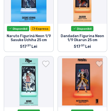
Tipuri de produse
Mărci
Disponibil
Express
Disponibil
Naruto Figurină Neon 1/9
Dandadan Figurina Neon
Sasuke Uchiha 25 cm
1/9 Okarun 25 cm
.51
.51
517
Lei
517
Lei