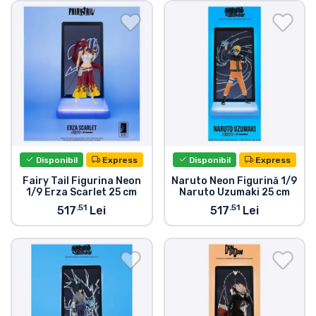
Transport și plată
Sortare după serie
Sortare după filme
Sortare după desene animate
Disponibil
Express
Disponibil
Express
Sortare după Anime
Fairy Tail Figurina Neon
Naruto Neon Figurină 1/9
1/9 Erza Scarlet 25 cm
Naruto Uzumaki 25 cm
Sortare după jocuri
.51
.51
517
Lei
517
Lei
Sortare după sport
Sortare după muzică