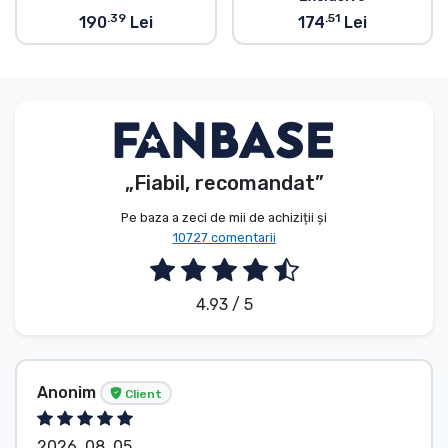
.39
.51
190
Lei
174
Lei
„Fiabil, recomandat”
Pe baza a zeci de mii de achiziții și
10727 comentarii
4.93 / 5
Anonim
Client
2026. 08. 05.