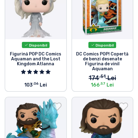
Tipuri de produse
Mărci
Disponibil
Disponibil
Figurină POP DC Comics
DC Comics POP! Copertă
Aquaman and the Lost
de benzi desenate
Kingdom Atlanna
Figurina de vinil
Aquaman
.51
174
Lei
.06
.57
103
Lei
166
Lei