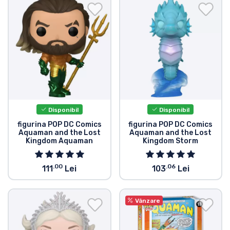
Transport și plată
Sortare după serie
Sortare după filme
Sortare după desene animate
Disponibil
Disponibil
Sortare după Anime
figurina POP DC Comics
figurina POP DC Comics
Aquaman and the Lost
Aquaman and the Lost
Kingdom Aquaman
Kingdom Storm
Sortare după jocuri
.00
.06
111
Lei
103
Lei
Sortare după sport
Vânzare
Sortare după muzică