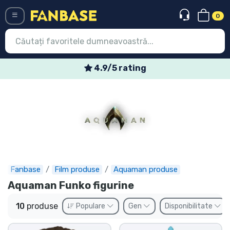
0
Menü
/5 rating
Oferte spec
Conectați-vă
Înregistrare
Ultimele
Oferte
Expres
Fanbase
Film produse
Aquaman produse
Aquaman Funko figurine
Precomenzi
10
produse
Populare
Gen
Disponibilitate
Outlet produse