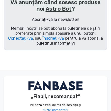
Vă anunțăm când sosesc produse
Tipuri de produse
noi
Astro Bot
?
Abonați-vă la newsletter!
Mărci
Membrii noștri se pot abona la buletinele de știri
preferate prin simpla apăsare a unui buton!
Conectați-vă
, sau
Înscrieți-vă
pentru a vă abona la
buletinul informativ!
„Fiabil, recomandat”
Pe baza a zeci de mii de achiziții și
10751 comentarii