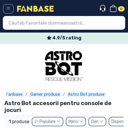
0
Menü
4.9/5 rating
Conectați-vă
Înregistrare
Ultimele
Oferte
Expres
Fanbase
Gamer produse
Astro Bot produse
Astro Bot accesorii pentru console de
Precomenzi
jocuri
Outlet produse
1
produse
Populare
Mărci
Gen
Disponibi