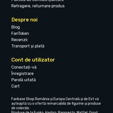
Retragere, returnare produs
Despre noi
Blog
FanToken
Recenzii
Transport și plată
Cont de utilizator
Conectați-vă
Înregistrare
Parolă uitată
Cart
Fanbase Shop România și Europa Centrală și de Est vă
așteaptă cu o ofertă remarcabilă de figurine și produse
de colecție.
Produse de la Funko, Hasbro, Banpresto, Mattel, Good