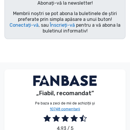
Abonați-vă la newsletter!
Tipuri de produse
Membrii noștri se pot abona la buletinele de știri
preferate prin simpla apăsare a unui buton!
Mărci
Conectați-vă
, sau
Înscrieți-vă
pentru a vă abona la
buletinul informativ!
„Fiabil, recomandat”
Pe baza a zeci de mii de achiziții și
10748 comentarii
4.93 / 5