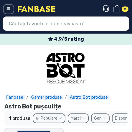
0
Menü
4.9/5 rating
Conectați-vă
Înregistrare
Ultimele
Oferte
Expres
Fanbase
Gamer produse
Astro Bot produse
Astro Bot pușculițe
Precomenzi
1
produse
Populare
Mărci
Gen
Disponibi
Outlet produse