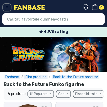
0
Menü
4.9/5 rating
Conectați-vă
Înregistrare
Ultimele
Oferte
Expres
Fanbase
Film produse
Back to the Future produse
Back to the Future Funko figurine
Precomenzi
6
produse
Populare
Gen
Disponibilitate
Outlet produse