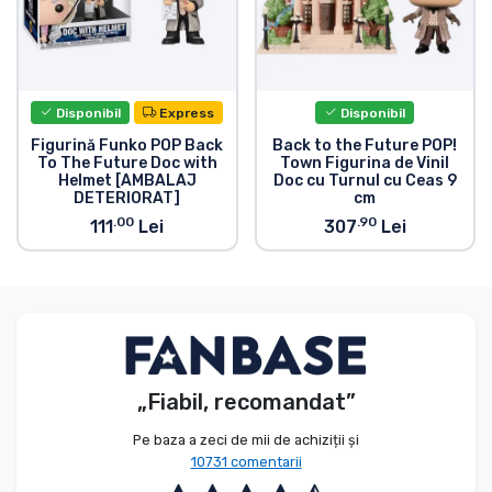
Disponibil
Express
Disponibil
Figurină Funko POP Back
Back to the Future POP!
To The Future Doc with
Town Figurina de Vinil
Helmet [AMBALAJ
Doc cu Turnul cu Ceas 9
DETERIORAT]
cm
.00
.90
111
Lei
307
Lei
„Fiabil, recomandat”
Pe baza a zeci de mii de achiziții și
10731 comentarii