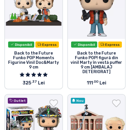
Tipuri de produse
Mărci
Disponibil
Express
Disponibil
Express
Back to the Future
Back to the Future
Funko POP Moments
Funko POP! figură din
Figurine Vinil Doc&Marty
vinil Marty în vestă puffer
9 cm
9 cm [AMBALAJ
DETERIORAT]
.37
.00
325
Lei
111
Lei
Outlet
Nou