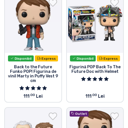
Transport și plată
Sortare după serie
Sortare după filme
Sortare după desene animate
Disponibil
Express
Disponibil
Express
Sortare după Anime
Back to the Future
Figurină POP Back To The
Funko POP! Figurina de
Future Doc with Helmet
vinil Marty in Puffy Vest 9
cm
Sortare după jocuri
.00
.00
111
Lei
111
Lei
Sortare după sport
Outlet
Sortare după muzică