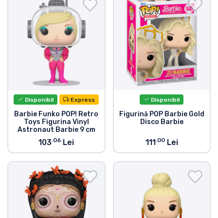
Transport și plată
Sortare după serie
Sortare după filme
Sortare după desene animate
Disponibil
Express
Disponibil
Sortare după Anime
Barbie Funko POP! Retro
Figurină POP Barbie Gold
Toys Figurina Vinyl
Disco Barbie
Astronaut Barbie 9 cm
.06
.00
Sortare după jocuri
103
Lei
111
Lei
Sortare după sport
Sortare după muzică