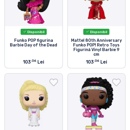
Tipuri de produse
Mărci
Disponibil
Disponibil
Funko POP figurina
Mattel 80th Anniversary
Barbie Day of the Dead
Funko POP! Retro Toys
Figurină Vinyl Barbie 9
cm
.06
.06
103
Lei
103
Lei