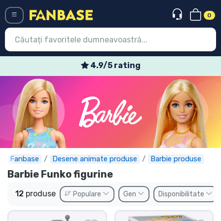
0
Menü
4.9/5 rating
Conectați-vă
Înregistrare
Ultimele
Oferte
Expres
Fanbase
Desene animate produse
Barbie produse
Barbie Funko figurine
Precomenzi
12
produse
Populare
Gen
Disponibilitate
Outlet produse