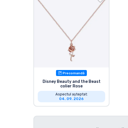
Sortare după serie
Sortare după filme
Sortare după desene
animate
Sortare după Anime
Precomandă
Sortare după jocuri
Disney Beauty and the Beast
colier Rose
Aspectul așteptat:
Sortare după sport
04. 09. 2026
Sortare după muzică