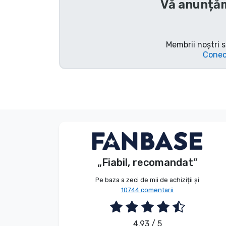
Vă anunțăm
Tipuri de produse
Mărci
Membrii noștri s
Conec
Anonim
Client
„Fiabil, recomandat”
2026. 08. 07.
Pe baza a zeci de mii de achiziții și
10744 comentarii
4.93 / 5