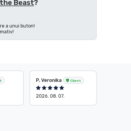
 the Beast
?
are a unui buton!
rmativ!
P. Veronika
Anonim
t
Client
2026. 08. 07.
2026. 08.