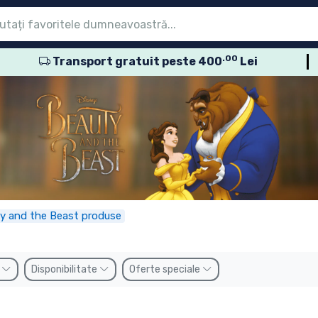
.00
Transport gratuit peste 400
Lei
eniu
eniu
eniu
eniu
eniu
eniu
eniu
eniu
eniu
sele seriale
sele de film
usele de desene
sele anime
usele gamer
sele sportive
sele muzicale
roduse
y and the Beast produse
n
Disponibilitate
Oferte speciale