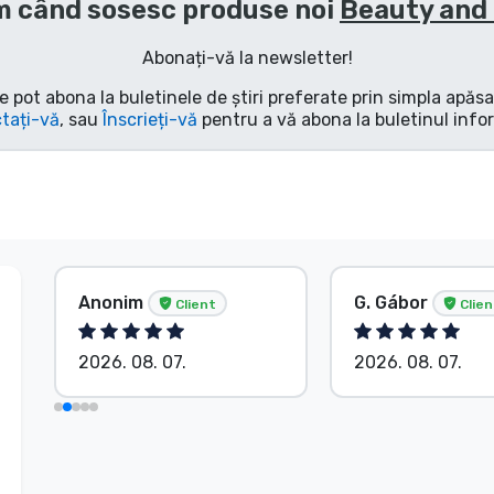
 când sosesc produse noi
Beauty and
Abonați-vă la newsletter!
e pot abona la buletinele de știri preferate prin simpla apăs
tați-vă
, sau
Înscrieți-vă
pentru a vă abona la buletinul info
Anonim
G. Gábor
Client
Clien
2026. 08. 07.
2026. 08. 07.