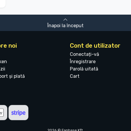
Înapoi la început
re noi
Cont de utilizator
Conectați-vă
ken
Înregistrare
zii
Parolă uitată
ort și plată
Cart
2026 © Fanbase Kft.