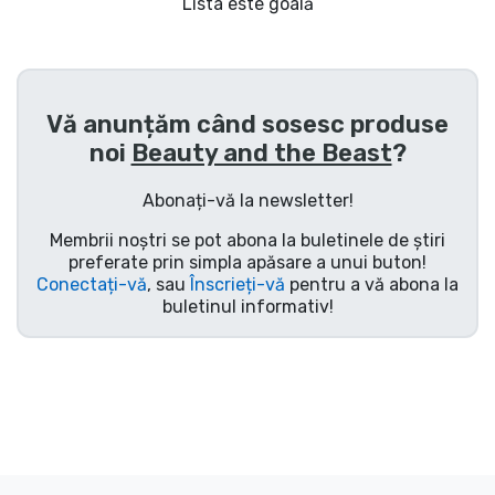
Transport și plată
Lista este goală
Sortare după serie
Vă anunțăm când sosesc produse
Sortare după filme
noi
Beauty and the Beast
?
Sortare după desene animate
Abonați-vă la newsletter!
Membrii noștri se pot abona la buletinele de știri
Sortare după Anime
preferate prin simpla apăsare a unui buton!
Conectați-vă
, sau
Înscrieți-vă
pentru a vă abona la
buletinul informativ!
Sortare după jocuri
Sortare după sport
Sortare după muzică