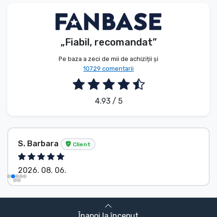
Tipuri de produse
Mărci
„Fiabil, recomandat”
Pe baza a zeci de mii de achiziții și
10729 comentarii
4.93 / 5
S. Barbara
Client
2026. 08. 06.
Înapoi la început