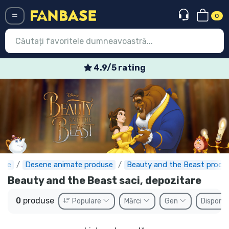
0
Menü
4.9/5 rating
Conectați-vă
Înregistrare
Ultimele
Oferte
Expres
ase
Desene animate produse
Beauty and the Beast produ
Beauty and the Beast saci, depozitare
Precomenzi
0
produse
Populare
Mărci
Gen
Disponib
Outlet produse