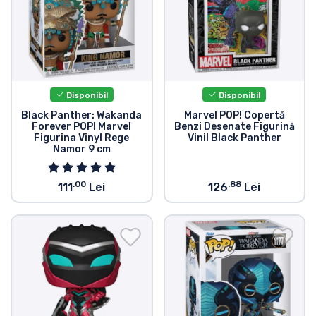
Tipuri de produse
Mărci
Disponibil
Disponibil
Black Panther: Wakanda
Marvel POP! Copertă
Forever POP! Marvel
Benzi Desenate Figurină
Figurina Vinyl Rege
Vinil Black Panther
Namor 9 cm
.00
.88
111
Lei
126
Lei