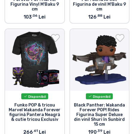
Figurina Vinyl M'Baku 9
Figurina de vinil M'Baku 9
cm
cm
.06
.88
103
Lei
126
Lei
Disponibil
Disponibil
Funko POP & tricou
Black Panther: Wakanda
Marvel Wakanda Forever
Forever POP! Rides
figurină Pantera Neagră
Figurina Super Deluxe
& cutie tricou Exclusiv
din vinil Shuri în Sunbird
15 cm
.61
.39
266
Lei
190
Lei