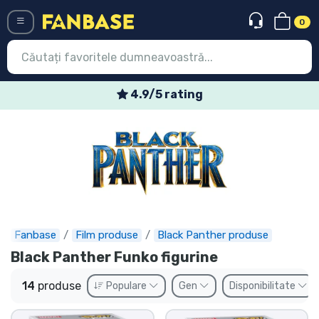
0
Menü
4.9/5 rating
Conectați-vă
Înregistrare
Ultimele
Oferte
Expres
Fanbase
Film produse
Black Panther produse
Black Panther Funko figurine
Precomenzi
14
produse
Populare
Gen
Disponibilitate
Outlet produse