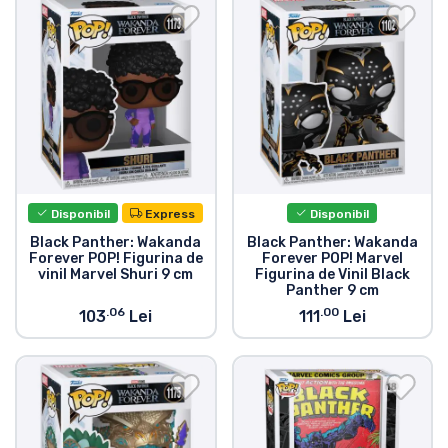
Transport și plată
Sortare după serie
Sortare după filme
Sortare după desene animate
Disponibil
Express
Disponibil
Sortare după Anime
Black Panther: Wakanda
Black Panther: Wakanda
Forever POP! Figurina de
Forever POP! Marvel
vinil Marvel Shuri 9 cm
Figurina de Vinil Black
Sortare după jocuri
Panther 9 cm
.06
.00
103
Lei
111
Lei
Sortare după sport
Sortare după muzică