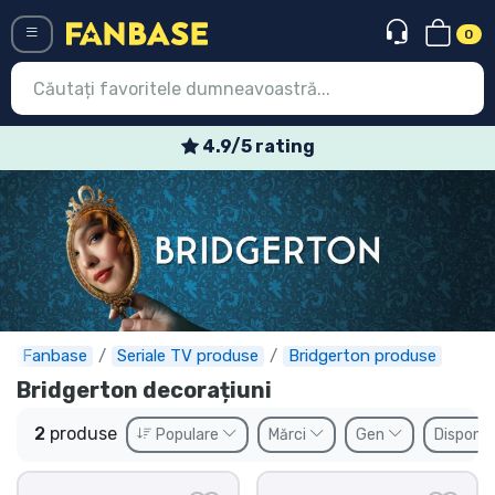
0
Menü
4.9/5 rating
Conectați-vă
Înregistrare
Ultimele
Oferte
Expres
Fanbase
Seriale TV produse
Bridgerton produse
Bridgerton decorațiuni
Precomenzi
2
produse
Populare
Mărci
Gen
Disponib
Outlet produse