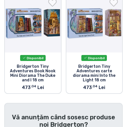
Transport și plată
Sortare după serie
Sortare după filme
Sortare după desene animate
Disponibil
Disponibil
Sortare după Anime
Bridgerton Tiny
Bridgerton Tiny
Adventures Book Nook
Adventures carte
Mini Diorama The Duke
diorama mini Into the
and I 18 cm
Light 18 cm
Sortare după jocuri
.04
.04
473
Lei
473
Lei
Sortare după sport
Sortare după muzică
Vă anunțăm când sosesc produse
noi
Bridgerton
?