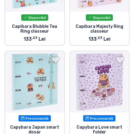
Transport și plată
Disponibil
Disponibil
Sortare după serie
Capibara Blubble Tea
Capibara Majesty Ring
Ring classeur
classeur
Sortare după filme
.23
.23
133
Lei
133
Lei
Sortare după desene animate
Sortare după Anime
Sortare după jocuri
Sortare după sport
Precomandă
Precomandă
Sortare după muzică
Capybara Japan smart
Capybara Love smart
dosar
folder