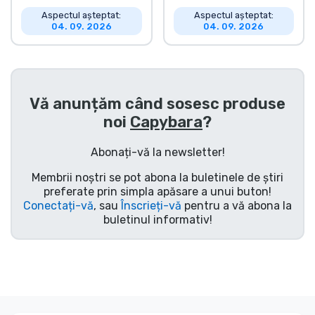
Aspectul așteptat:
Aspectul așteptat:
Tipuri de produse
04. 09. 2026
04. 09. 2026
Mărci
Vă anunțăm când sosesc produse
noi
Capybara
?
Abonați-vă la newsletter!
Membrii noștri se pot abona la buletinele de știri
preferate prin simpla apăsare a unui buton!
Conectați-vă
, sau
Înscrieți-vă
pentru a vă abona la
buletinul informativ!