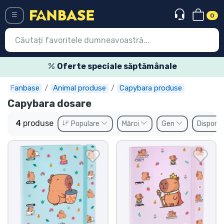
0
Menü
Oferte speciale săptămânale
Fanbase
Animal produse
Capybara produse
Conectați-vă
Înregistrare
Capybara dosare
Ultimele
4
produse
Populare
Mărci
Gen
Disponib
Oferte
Expres
Precomenzi
Outlet produse