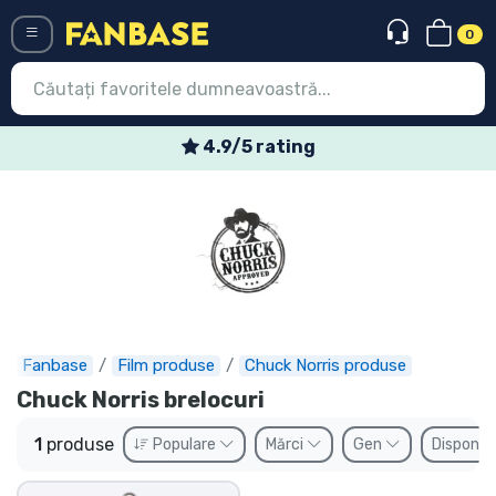
0
Menü
4.9/5 rating
Conectați-vă
Înregistrare
Ultimele
Oferte
Expres
Fanbase
Film produse
Chuck Norris produse
Chuck Norris brelocuri
Precomenzi
1
produse
Populare
Mărci
Gen
Disponibi
Outlet produse