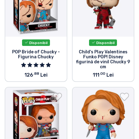
Tipuri de produse
Mărci
Disponibil
Disponibil
POP Bride of Chucky -
Child's Play Valentines
Figurina Chucky
Funko POP! Disney
figurină de vinil Chucky 9
cm
.88
.00
126
Lei
111
Lei