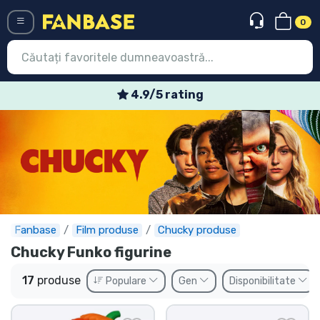
0
Menü
Oferte speciale săptămânale
Conectați-vă
Înregistrare
Ultimele
Oferte
Expres
Fanbase
Film produse
Chucky produse
Chucky Funko figurine
Precomenzi
17
produse
Populare
Gen
Disponibilitate
Outlet produse