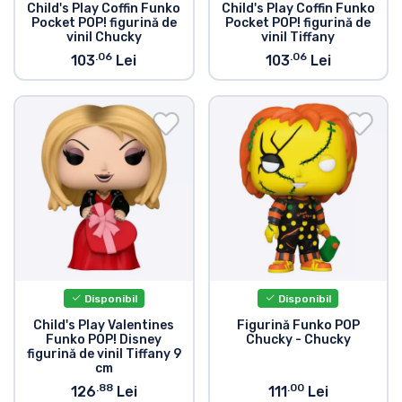
Child's Play Coffin Funko
Child's Play Coffin Funko
Pocket POP! figurină de
Pocket POP! figurină de
vinil Chucky
vinil Tiffany
.06
.06
103
Lei
103
Lei
Disponibil
Disponibil
Child's Play Valentines
Figurină Funko POP
Funko POP! Disney
Chucky - Chucky
figurină de vinil Tiffany 9
cm
.88
.00
126
Lei
111
Lei