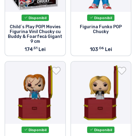
Disponibil
Disponibil
Child´s Play POP! Movies
Figurina Funko POP
Figurina Vinil Chucky cu
Chucky
Buddy & Foarfecă Gigant
9 cm
.51
.06
174
Lei
103
Lei
Disponibil
Disponibil