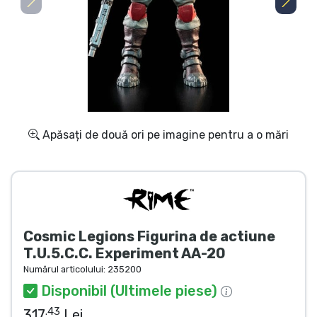
Transport și plată
Sortare după serie
Sortare după filme
Sortare după desene animate
Apăsați de două ori pe imagine pentru a o mări
Sortare după Anime
Sortare după jocuri
Cosmic Legions Figurina de actiune
Sortare după sport
T.U.5.C.C. Experiment AA-20
Numărul articolului:
235200
Sortare după muzică
Disponibil (Ultimele piese)
.43
317
Lei