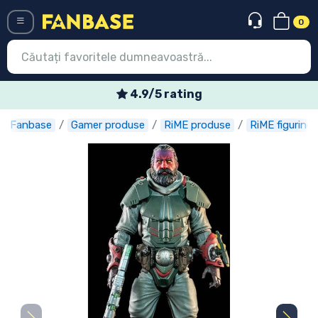
0
Menü
4.9/5 rating
Fanbase
Gamer produse
RiME produse
RiME figurine
Conectați-vă
Înregistrare
Ultimele
Oferte
Expres
Precomenzi
Outlet produse