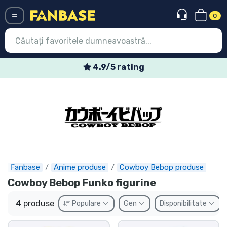
0
Menü
4.9/5 rating
Conectați-vă
Înregistrare
Ultimele
Oferte
Expres
Fanbase
Anime produse
Cowboy Bebop produse
Cowboy Bebop Funko figurine
Precomenzi
4
produse
Populare
Gen
Disponibilitate
Outlet produse