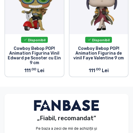
Tipuri de produse
Mărci
Disponibil
Disponibil
Cowboy Bebop POP!
Cowboy Bebop POP!
Animation Figurina Vinil
Animation Figurina de
Edward pe Scooter cu Ein
vinil Faye Valentine 9 cm
9 cm
.00
.00
111
Lei
111
Lei
„Fiabil, recomandat”
Pe baza a zeci de mii de achiziții și