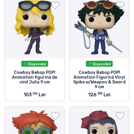
Transport și plată
Sortare după serie
Sortare după filme
Sortare după desene animate
Disponibil
Disponibil
Sortare după Anime
Cowboy Bebop POP!
Cowboy Bebop POP!
Animation figurină de
Animation Figurină Vinyl
vinil Julia 9 cm
Spike w/Weapon & Sword
Sortare după jocuri
9 cm
.06
.88
103
Lei
126
Lei
Sortare după sport
Sortare după muzică