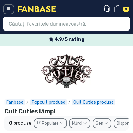
0
Menü
4.9/5 rating
Conectați-vă
Înregistrare
Ultimele
Oferte
Expres
Fanbase
Popcult produse
Cult Cuties produse
Precomenzi
Cult Cuties lămpi
Outlet produse
0
produse
Populare
Mărci
Gen
Disponib