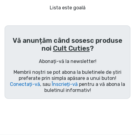
Transport și plată
Lista este goală
Sortare după serie
Sortare după filme
Vă anunțăm când sosesc produse
noi
Cult Cuties
?
Sortare după desene animate
Abonați-vă la newsletter!
Sortare după Anime
Membrii noștri se pot abona la buletinele de știri
preferate prin simpla apăsare a unui buton!
Conectați-vă
, sau
Înscrieți-vă
pentru a vă abona la
Sortare după jocuri
buletinul informativ!
Sortare după sport
Sortare după muzică