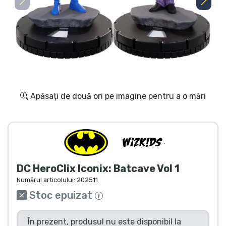
Transport și plată
Sortare după serie
Sortare după filme
Sortare după desene animate
Apăsați de două ori pe imagine pentru a o mări
Sortare după Anime
Sortare după jocuri
DC HeroClix Iconix: Batcave Vol 1
Sortare după sport
Numărul articolului:
202511
Stoc epuizat
Sortare după muzică
În prezent, produsul nu este disponibil la