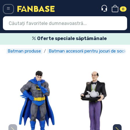
0
Menü
Oferte speciale săptămânale
Batman produse
Batman accesorii pentru jocuri de societ
Conectați-vă
Înregistrare
Ultimele
Oferte
Expres
Precomenzi
Outlet produse