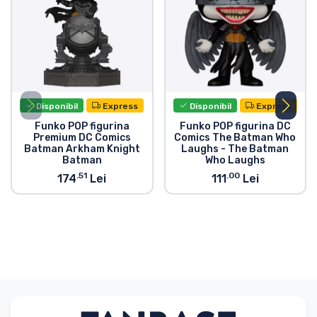
Disponibil
Express
Disponibil
Express
Funko POP figurina
Funko POP figurina DC
Premium DC Comics
Comics The Batman Who
Batman Arkham Knight
Laughs - The Batman
Batman
Who Laughs
.51
.00
174
Lei
111
Lei