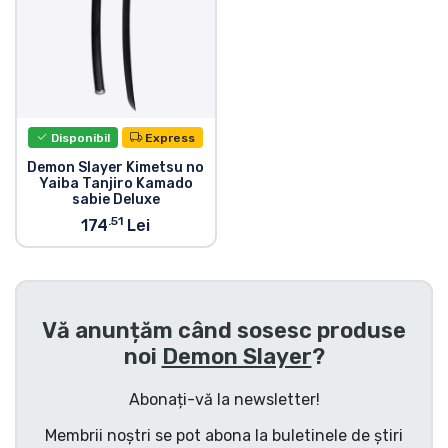
Tipuri de produse
Mărci
Disponibil
Express
Demon Slayer Kimetsu no
Yaiba Tanjiro Kamado
sabie Deluxe
.51
174
Lei
Vă anunțăm când sosesc produse
noi
Demon Slayer
?
Abonați-vă la newsletter!
Membrii noștri se pot abona la buletinele de știri