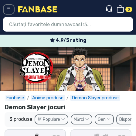
0
Menü
4.9/5 rating
Conectați-vă
Înregistrare
Ultimele
Oferte
Expres
Fanbase
Anime produse
Demon Slayer produse
Demon Slayer jocuri
Precomenzi
3
produse
Populare
Mărci
Gen
Disponib
Outlet produse