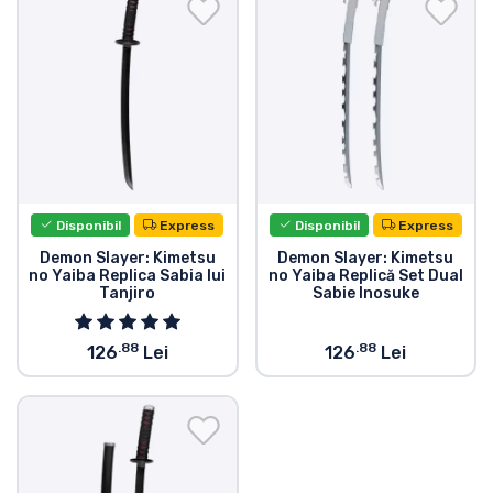
Transport și plată
Sortare după serie
Sortare după filme
Sortare după desene animate
Disponibil
Express
Disponibil
Express
Sortare după Anime
Demon Slayer: Kimetsu
Demon Slayer: Kimetsu
no Yaiba Replica Sabia lui
no Yaiba Replică Set Dual
Tanjiro
Sabie Inosuke
Sortare după jocuri
.88
.88
126
Lei
126
Lei
Sortare după sport
Sortare după muzică