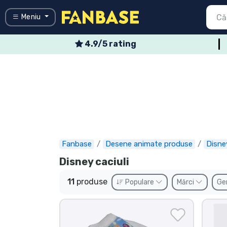
Meniu
4.9/5 rating
Înapoi la m
Înapoi la m
Înapoi la m
Înapoi la m
Înapoi la m
Înapoi la m
Înapoi la m
Înapoi la m
Înapoi la m
Menü
Toate produ
Toate produ
Toate prod
Toate produ
Toate prod
Toate produ
Toate produ
Tipuri de p
Mărci
Conectați-vă
Înregistrare
animate
Ultimele
Oferte
Fanbase
Desene animate produse
Disne
Expres
Disney caciuli
Precomenzi
11
produse
Populare
Mărci
Ge
Outlet produse
Transport și plată