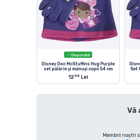
Disponibil
Disney Doc McStuffins Hug Purple
Disn
set pălărie și mănuși copii 54 cm
Set 
.54
12
Lei
Vă 
Membrii noștri s