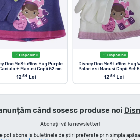
Disponibil
Disponibil
ey Doc McStuffins Hug Purple
Disney Doc McStuffins Hug 
Caciula + Manusi Copii 52 cm
Palarie si Manusi Copii Set 
.54
.54
12
Lei
12
Lei
anunțăm când sosesc produse noi
Dis
Abonați-vă la newsletter!
e pot abona la buletinele de știri preferate prin simpla apăs