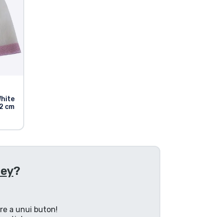
White
52 cm
ney
?
are a unui buton!