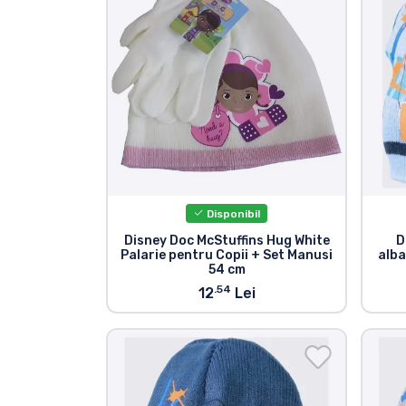
Sortare după serie
Sortare după filme
Sortare după desene
animate
Sortare după Anime
Disponibil
Disney Doc McStuffins Hug White
D
Palarie pentru Copii + Set Manusi
alba
Sortare după jocuri
54 cm
.54
12
Lei
Sortare după sport
Sortare după muzică