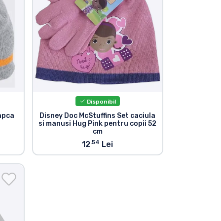
Disponibil
apca
Disney Doc McStuffins Set caciula
si manusi Hug Pink pentru copii 52
cm
.54
12
Lei