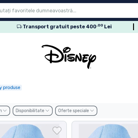
.00
Transport gratuit peste 400
Lei
eniu
eniu
eniu
eniu
eniu
eniu
eniu
eniu
eniu
sele seriale
sele de film
usele de desene
sele anime
usele gamer
sele sportive
sele muzicale
roduse
y produse
n
Disponibilitate
Oferte speciale