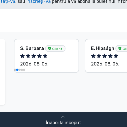
tați-vă
, sau
Înscrieți-vă
pentru a vă abona la buletinul info
S. Barbara
E. Hipságh
Client
Cl
2026. 08. 06.
2026. 08. 06.
Înapoi la început