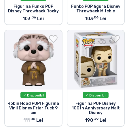
Figurina Funko POP
Funko POP figura Disney
Disney Throwback Rocky
Throwback Mitchie
.06
.06
103
Lei
103
Lei
Disponibil
Disponibil
Robin Hood POP! Figurina
Figurină POP Disney
Vinil Disney Friar Tuck 9
100th Anniversary Walt
cm
Disney
.00
.39
111
Lei
190
Lei