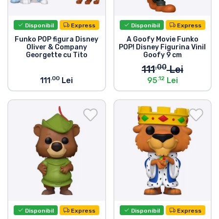
Disponibil
Express
Disponibil
Express
Funko POP figura Disney
A Goofy Movie Funko
Oliver & Company
POP! Disney Figurina Vinil
Georgette cu Tito
Goofy 9 cm
.00
111
Lei
.00
.12
111
Lei
95
Lei
Disponibil
Express
Disponibil
Express