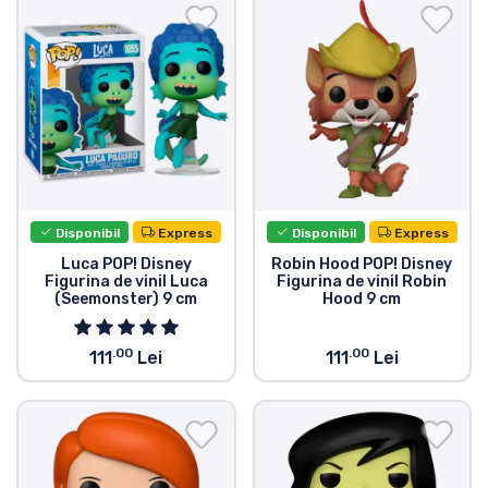
Transport și plată
Sortare după serie
Sortare după filme
Sortare după desene animate
Disponibil
Express
Disponibil
Express
Sortare după Anime
Luca POP! Disney
Robin Hood POP! Disney
Figurina de vinil Luca
Figurina de vinil Robin
(Seemonster) 9 cm
Hood 9 cm
Sortare după jocuri
.00
.00
111
Lei
111
Lei
Sortare după sport
Sortare după muzică