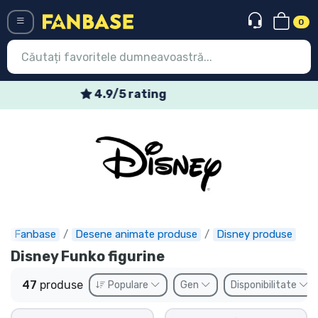
0
Menü
Oferte speciale săptămânale
Conectați-vă
Înregistrare
Ultimele
Oferte
Expres
Fanbase
Desene animate produse
Disney produse
Disney Funko figurine
Precomenzi
47
produse
Populare
Gen
Disponibilitate
Outlet produse