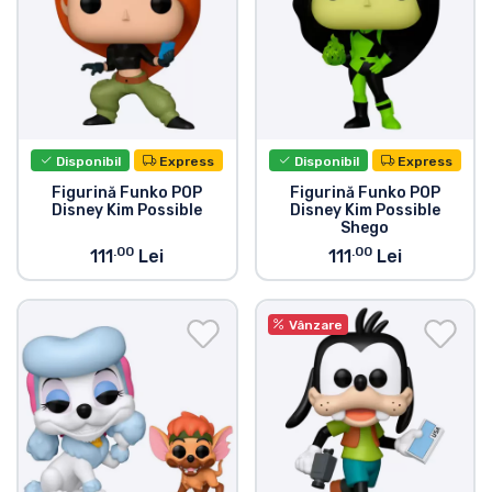
Tipuri de produse
Mărci
Disponibil
Express
Disponibil
Express
Figurină Funko POP
Figurină Funko POP
Disney Kim Possible
Disney Kim Possible
Shego
.00
.00
111
Lei
111
Lei
Vânzare