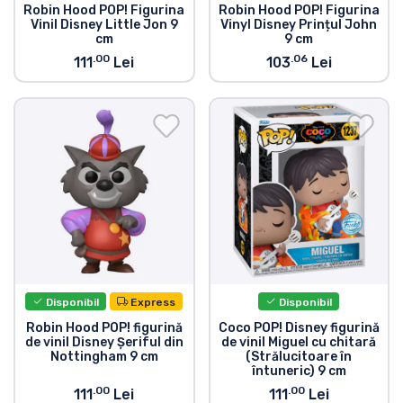
Robin Hood POP! Figurina
Robin Hood POP! Figurina
Vinil Disney Little Jon 9
Vinyl Disney Prințul John
cm
9 cm
.00
.06
111
Lei
103
Lei
Disponibil
Express
Disponibil
Robin Hood POP! figurină
Coco POP! Disney figurină
de vinil Disney Șeriful din
de vinil Miguel cu chitară
Nottingham 9 cm
(Strălucitoare în
întuneric) 9 cm
.00
.00
111
Lei
111
Lei