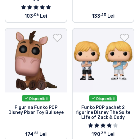
.06
.23
103
Lei
133
Lei
Disponibil
Disponibil
Figurina Funko POP
Funko POP pachet 2
Disney Pixar Toy Bullseye
figurine Disney The Suite
Life of Zack & Cody
.51
.39
174
Lei
190
Lei