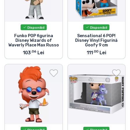
Disponibil
Disponibil
Funko POP figurina
Sensational 6 POP!
Disney Wizards of
Disney Vinyl Figurină
Waverly Place Max Russo
Goofy 9 cm
.06
.00
103
Lei
111
Lei
Disponibil
Disponibil