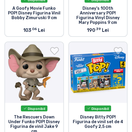
A Goofy Movie Funko
Disney's 100th
POP! Disney Figurina Vinil
Anniversary POP!
Bobby Zimuruski 9 cm
Figurina Vinyl Disney
Mary Poppins 9 cm
.06
.39
103
Lei
190
Lei
Disponibil
Disponibil
The Rescuers Down
Disney Bitty POP!
Under Funko POP! Disney
Figurina de vinil set de 4
Figurina de vinil Jake 9
Goofy 2,5 cm
cm