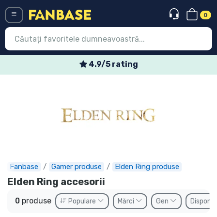
0
Menü
4.9/5 rating
Conectați-vă
Înregistrare
Ultimele
Oferte
Expres
Fanbase
Gamer produse
Elden Ring produse
Precomenzi
Elden Ring accesorii
Outlet produse
0
produse
Populare
Mărci
Gen
Disponib