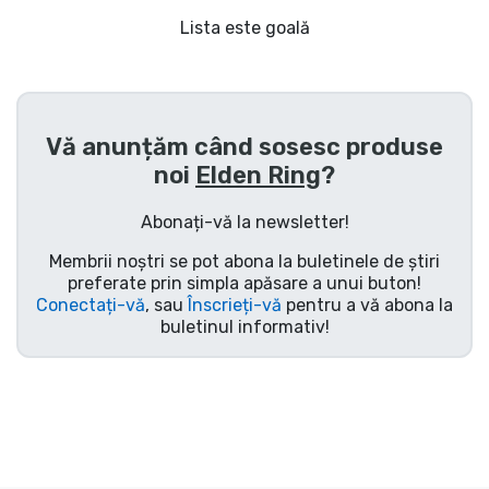
Transport și plată
Lista este goală
Sortare după serie
Sortare după filme
Vă anunțăm când sosesc produse
noi
Elden Ring
?
Sortare după desene animate
Abonați-vă la newsletter!
Sortare după Anime
Membrii noștri se pot abona la buletinele de știri
preferate prin simpla apăsare a unui buton!
Conectați-vă
, sau
Înscrieți-vă
pentru a vă abona la
Sortare după jocuri
buletinul informativ!
Sortare după sport
Sortare după muzică