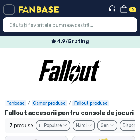
0
Menü
4.9/5 rating
Conectați-vă
Înregistrare
Ultimele
Oferte
Expres
Fanbase
Gamer produse
Fallout produse
Fallout accesorii pentru console de jocuri
Precomenzi
3
produse
Populare
Mărci
Gen
Disponib
Outlet produse