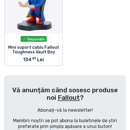
Tipuri de produse
Mărci
Disponibil
Mini suport cablu Fallout
Toughness Vault Boy
.81
134
Lei
Vă anunțăm când sosesc produse
noi
Fallout
?
Abonați-vă la newsletter!
Membrii noștri se pot abona la buletinele de știri
preferate prin simpla apăsare a unui buton!