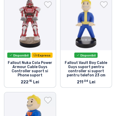
Transport și plată
Sortare după serie
Sortare după filme
Sortare după desene animate
Disponibil
Express
Disponibil
Sortare după Anime
Fallout Nuka Cola Power
Fallout Vault Boy Cable
Armour Cable Guys
Guys suport pentru
Controller suport si
controller si suport
Sortare după jocuri
Phone suport
pentru telefon 23 cm
.15
.04
222
Lei
211
Lei
Sortare după sport
Sortare după muzică