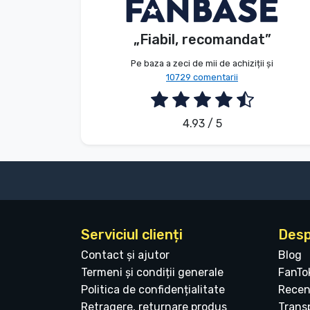
V. Éva
Client
Tipuri de produse
„Fiabil, recomandat”
2026. 08. 06.
Mărci
Pe baza a zeci de mii de achiziții și
10729 comentarii
4.93 / 5
Serviciul clienți
Desp
Contact și ajutor
Blog
Termeni și condiții generale
FanTo
Politica de confidențialitate
Recen
Retragere, returnare produs
Transp