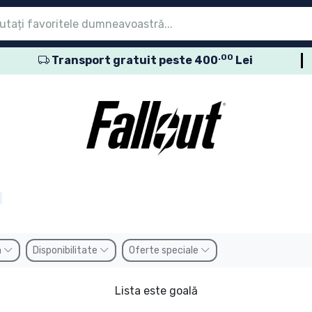
.00
Transport gratuit peste 400
Lei
eniu
eniu
eniu
eniu
eniu
eniu
eniu
eniu
eniu
sele seriale
sele de film
usele de desene
sele anime
usele gamer
sele sportive
sele muzicale
roduse
n
Disponibilitate
Oferte speciale
Lista este goală