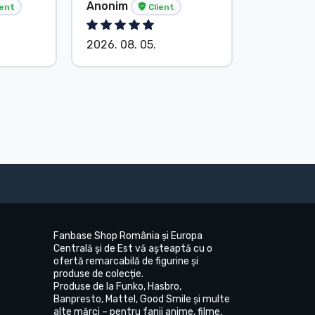
Anonim
Anonim
ient
Client
2026. 08. 05.
2026. 08.
Fanbase Shop România și Europa
Centrală și de Est vă așteaptă cu o
ofertă remarcabilă de figurine și
produse de colecție.
Produse de la Funko, Hasbro,
Banpresto, Mattel, Good Smile și multe
alte mărci – pentru fanii anime, filme,