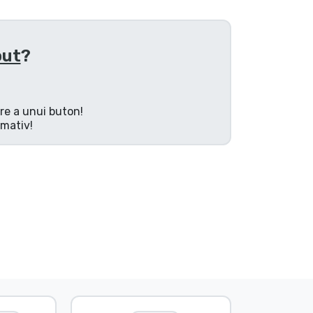
out
?
are a unui buton!
rmativ!