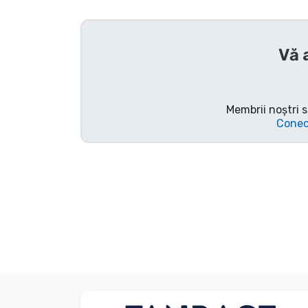
Sortare după serie
Vă 
Sortare după filme
Sortare după desene
Membrii noștri s
animate
Conec
Sortare după Anime
Sortare după jocuri
Sortare după sport
Sortare după muzică