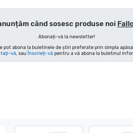
anunțăm când sosesc produse noi
Fall
Abonați-vă la newsletter!
e pot abona la buletinele de știri preferate prin simpla apăs
tați-vă
, sau
Înscrieți-vă
pentru a vă abona la buletinul info