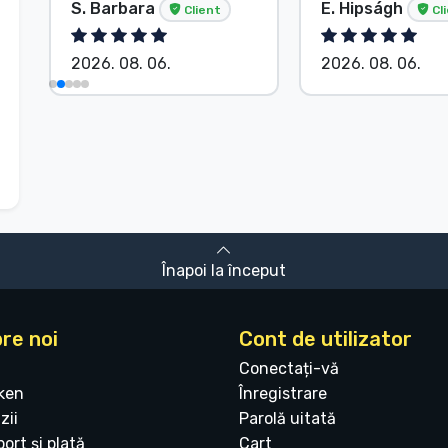
S. Barbara
E. Hipságh
Client
Cl
2026. 08. 06.
2026. 08. 06.
Înapoi la început
re noi
Cont de utilizator
Conectați-vă
ken
Înregistrare
zii
Parolă uitată
ort și plată
Cart