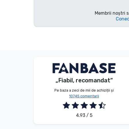
Tipuri de produse
Membrii noștri s
Conec
Mărci
Anonim
Client
„Fiabil, recomandat”
2026. 08. 08.
Pe baza a zeci de mii de achiziții și
10745 comentarii
4.93 / 5