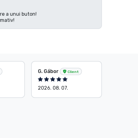
are a unui buton!
rmativ!
G. Gábor
P. Veron
Client
2026. 08. 07.
2026. 08.