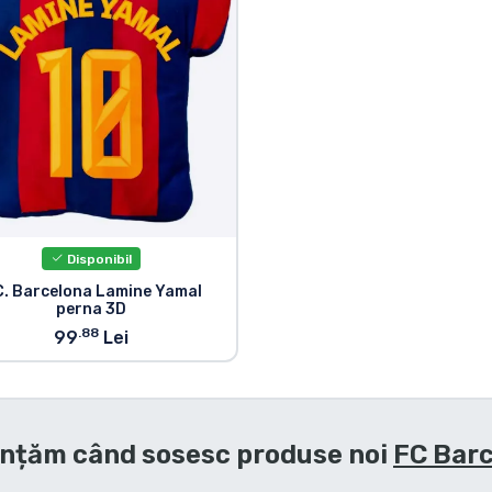
Disponibil
C. Barcelona Lamine Yamal
perna 3D
.88
99
Lei
nțăm când sosesc produse noi
FC Bar