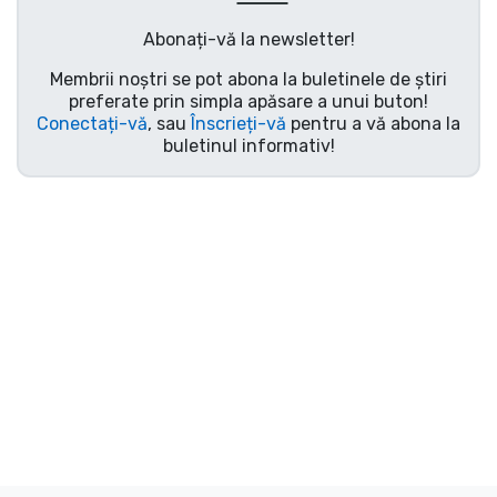
Transport și plată
Abonați-vă la newsletter!
Sortare după serie
Membrii noștri se pot abona la buletinele de știri
preferate prin simpla apăsare a unui buton!
Conectați-vă
, sau
Înscrieți-vă
pentru a vă abona la
Sortare după filme
buletinul informativ!
Sortare după desene animate
Sortare după Anime
Sortare după jocuri
Sortare după sport
Sortare după muzică