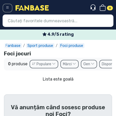
0
Menü
4.9/5 rating
Fanbase
Sport produse
Foci produse
Conectați-vă
Înregistrare
Foci jocuri
Ultimele
0
produse
Populare
Mărci
Gen
Disponib
Oferte
Lista este goală
Expres
Precomenzi
Outlet produse
Vă anunțăm când sosesc produse
noi
Foci
?