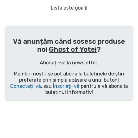
Transport și plată
Lista este goală
Sortare după serie
Sortare după filme
Vă anunțăm când sosesc produse
noi
Ghost of Yotei
?
Sortare după desene animate
Abonați-vă la newsletter!
Sortare după Anime
Membrii noștri se pot abona la buletinele de știri
preferate prin simpla apăsare a unui buton!
Conectați-vă
, sau
Înscrieți-vă
pentru a vă abona la
Sortare după jocuri
buletinul informativ!
Sortare după sport
Sortare după muzică