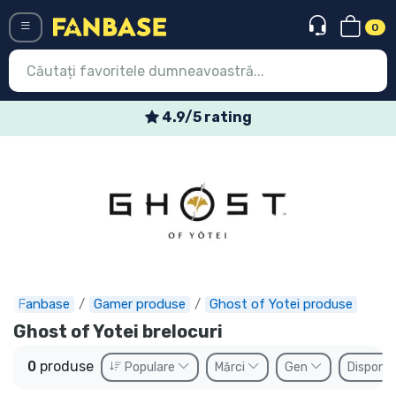
0
Menü
4.9/5 rating
Conectați-vă
Înregistrare
Ultimele
Oferte
Expres
Fanbase
Gamer produse
Ghost of Yotei produse
Precomenzi
Ghost of Yotei brelocuri
Outlet produse
0
produse
Populare
Mărci
Gen
Disponib