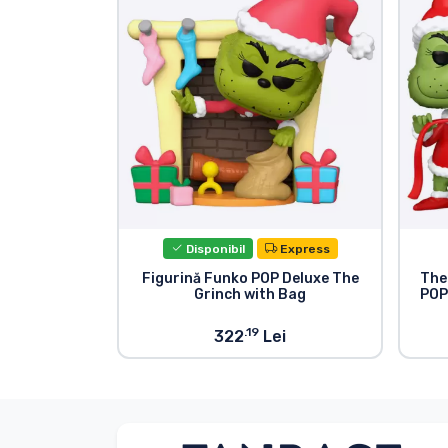
Sortare după serie
Sortare după filme
Sortare după desene
animate
Sortare după Anime
Disponibil
Express
Figurină Funko POP Deluxe The
The
Sortare după jocuri
Grinch with Bag
POP
.19
322
Lei
Sortare după sport
Sortare după muzică