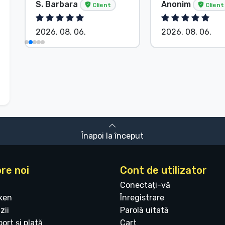
S. Barbara
Anonim
Client
Client
2026. 08. 06.
2026. 08. 06.
Înapoi la început
re noi
Cont de utilizator
Conectați-vă
ken
Înregistrare
zii
Parolă uitată
ort și plată
Cart