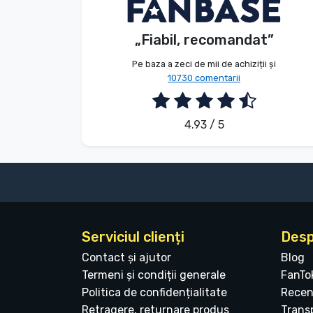
V. Éva
Client
Tipuri de produse
„Fiabil, recomandat”
2026. 08. 06.
Mărci
Pe baza a zeci de mii de achiziții și
10730 comentarii
4.93 / 5
Serviciul clienți
Desp
Contact și ajutor
Blog
Termeni și condiții generale
FanTo
Politica de confidențialitate
Recen
Retragere, returnare produs
Transp