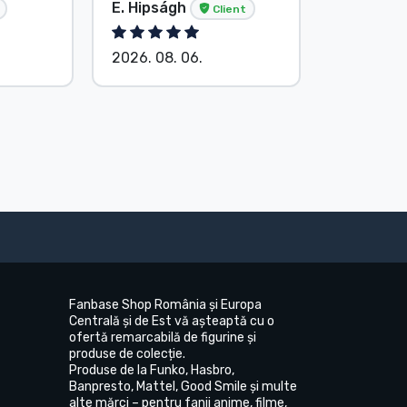
E. Hipságh
Anonim
Client
2026. 08. 06.
2026. 08.
Fanbase Shop România și Europa
Centrală și de Est vă așteaptă cu o
ofertă remarcabilă de figurine și
produse de colecție.
Produse de la Funko, Hasbro,
Banpresto, Mattel, Good Smile și multe
alte mărci – pentru fanii anime, filme,