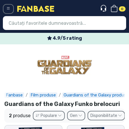
0
Menü
4.9/5 rating
Conectați-vă
Înregistrare
Ultimele
Oferte
Expres
Fanbase
Film produse
Guardians of the Galaxy produse
Guardians of the Galaxy Funko brelocuri
Precomenzi
2
produse
Populare
Gen
Disponibilitate
Outlet produse