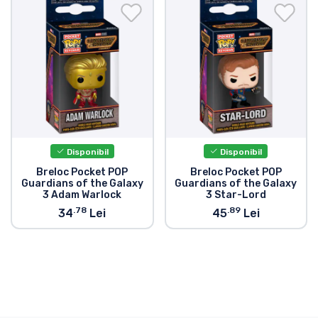
Transport și plată
Sortare după serie
Sortare după filme
Sortare după desene animate
Disponibil
Disponibil
Sortare după Anime
Breloc Pocket POP
Breloc Pocket POP
Guardians of the Galaxy
Guardians of the Galaxy
3 Adam Warlock
3 Star-Lord
Sortare după jocuri
.78
.89
34
Lei
45
Lei
Sortare după sport
Sortare după muzică