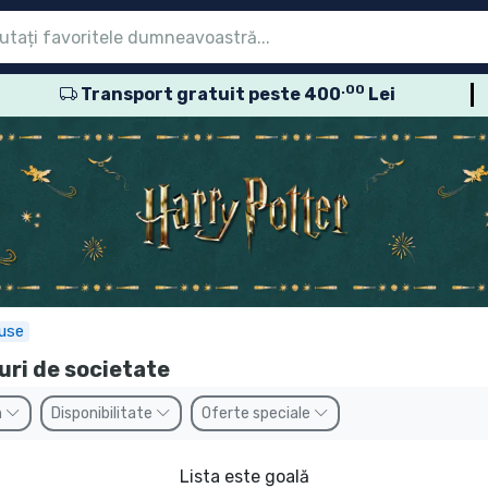
.00
Transport gratuit peste 400
Lei
eniu
eniu
eniu
eniu
eniu
eniu
eniu
eniu
eniu
sele seriale
sele de film
usele de desene
sele anime
usele gamer
sele sportive
sele muzicale
roduse
use
uri de societate
n
Disponibilitate
Oferte speciale
Lista este goală