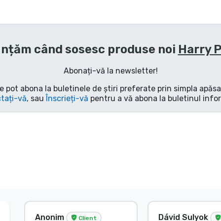
nțăm când sosesc produse noi
Harry 
Abonați-vă la newsletter!
e pot abona la buletinele de știri preferate prin simpla apăs
tați-vă
, sau
Înscrieți-vă
pentru a vă abona la buletinul info
Anonim
Dávid Sulyok
Client