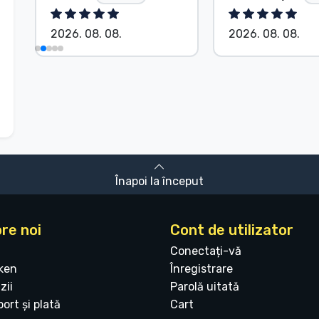
2026. 08. 08.
2026. 08. 08.
Înapoi la început
re noi
Cont de utilizator
Conectați-vă
ken
Înregistrare
zii
Parolă uitată
ort și plată
Cart