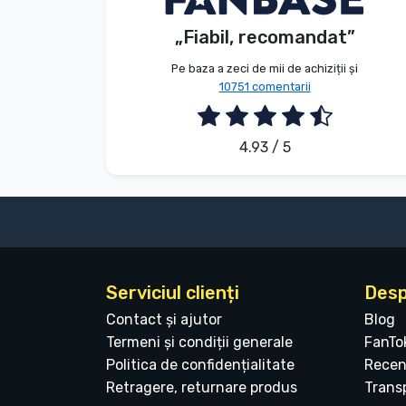
Tipuri de produse
„Fiabil, recomandat”
2026. 08. 09.
Mărci
Pe baza a zeci de mii de achiziții și
10751 comentarii
4.93 / 5
Serviciul clienți
Desp
Contact și ajutor
Blog
Termeni și condiții generale
FanTo
Politica de confidențialitate
Recen
Retragere, returnare produs
Transp