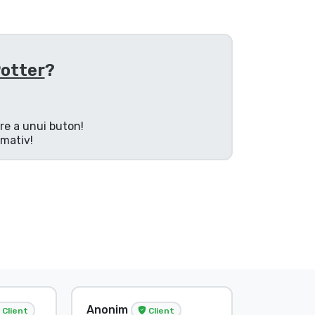
Potter
?
are a unui buton!
rmativ!
Anonim
Anonim
Client
Client