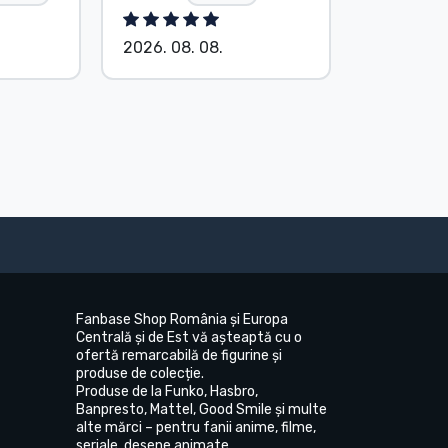
2026. 08. 08.
2026. 08.
Fanbase Shop România și Europa
Centrală și de Est vă așteaptă cu o
ofertă remarcabilă de figurine și
produse de colecție.
Produse de la Funko, Hasbro,
Banpresto, Mattel, Good Smile și multe
alte mărci – pentru fanii anime, filme,
seriale, desene animate.