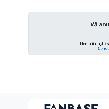
Sortare după serie
Sortare după filme
Vă anu
Sortare după desene
animate
Membrii noștri s
Conec
Sortare după Anime
Sortare după jocuri
Sortare după sport
Sortare după muzică
Anonim
Client