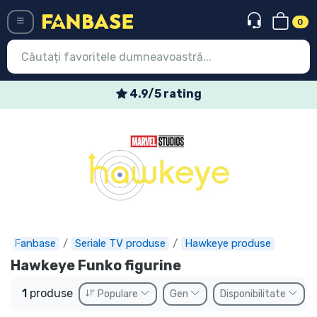
0
Menü
4.9/5 rating
Conectați-vă
Înregistrare
Ultimele
Oferte
Expres
Fanbase
Seriale TV produse
Hawkeye produse
Precomenzi
Hawkeye Funko figurine
Outlet produse
1
produse
Populare
Gen
Disponibilitate