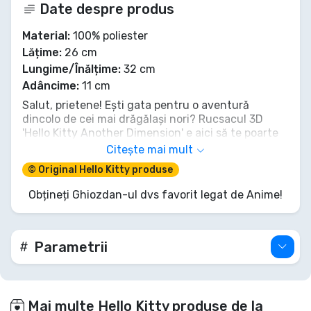
Date despre produs
Material:
100% poliester
Lățime:
26 cm
Lungime/Înălțime:
32 cm
Adâncime:
11 cm
Salut, prietene! Ești gata pentru o aventură
dincolo de cei mai drăgălași nori? Rucsacul 3D
'Hello Kitty Another Dimension' e aici să te poarte
departe! E mai mult decât un loc super simpatic
Citește mai mult
pentru comorile tale; e ca o îmbrățișare de la Kitty
© Original Hello Kitty produse
însăși, ieșind în relief într-un 3D încântător.
Împachetează-ți zâmbetele și pregătește-te să
Obțineți Ghiozdan-ul dvs favorit legat de Anime!
explorezi, pentru că alături de acest companion
fermecător, fiecare zi se simte ca o fărâmă de
magie Sanrio. Încotro te îndrepți azi cu Kitty?
Parametrii
Mai multe Hello Kitty produse de la