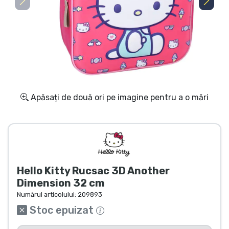
Transport și plată
Sortare după serie
Sortare după filme
Sortare după desene animate
Apăsați de două ori pe imagine pentru a o mări
Sortare după Anime
Sortare după jocuri
Hello Kitty Rucsac 3D Another
Sortare după sport
Dimension 32 cm
Numărul articolului:
209893
Sortare după muzică
Stoc epuizat