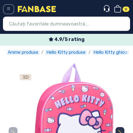
0
Menü
4.9/5 rating
Anime produse
Hello Kitty produse
Hello Kitty ghiozd
Conectați-vă
Înregistrare
Ultimele
Oferte
Expres
Precomenzi
Outlet produse