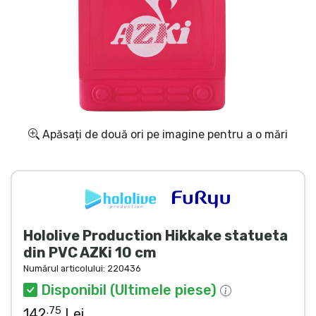
Transport și plată
Sortare după serie
Sortare după filme
Sortare după desene animate
Apăsați de două ori pe imagine pentru a o mări
Sortare după Anime
Sortare după jocuri
Hololive Production Hikkake statueta
Sortare după sport
din PVC AZKi 10 cm
Numărul articolului:
220436
Sortare după muzică
Disponibil (Ultimele piese)
.75
142
Lei