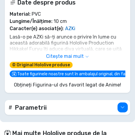
Date despre produs
Material:
PVC
Lungime/Înălțime:
10 cm
Caracter(e) asociat(e)
:
AZKi
Lasă-o pe AZKi să-ți arunce o privire în lume cu
această adorabilă figurină Hololive Production
Hikkake! Furyu îți aduce diva virtuală, care se uită
jucăuș din difuzorul ei iconic. Această statuetă
Citește mai mult
din PVC de 10 cm surprinde perfect farmecul și
© Original Hololive produse
spiritul ei gata de cântat. Nu rata ocazia de a
aduce o bucată din magia Hololive și energia
Toate figurinele noastre sunt în ambalajul original, din fabric
infecțioasă a lui AZKi direct pe raftul tău! Asigură-
Obțineți Figurina-ul dvs favorit legat de Anime!
ți propriul tău companion personal de concert
astăzi!
Parametrii
Mai multe Hololive produse de la