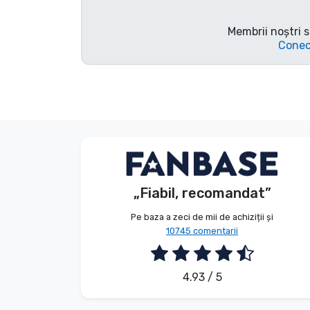
Tipuri de produse
Membrii noștri s
Conec
Mărci
Anonim
Client
„Fiabil, recomandat”
2026. 08. 08.
Pe baza a zeci de mii de achiziții și
10745 comentarii
4.93 / 5