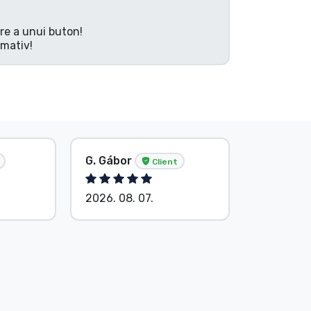
are a unui buton!
rmativ!
G. Gábor
P. Veron
Client
2026. 08. 07.
2026. 08.