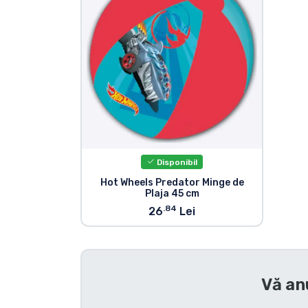
Sortare după serie
Sortare după filme
Sortare după desene
animate
Sortare după Anime
Disponibil
Hot Wheels Predator Minge de
Plaja 45 cm
Sortare după jocuri
.84
26
Lei
Sortare după sport
Sortare după muzică
Vă an