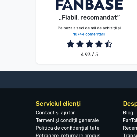
Anonim
Client
Tipuri de produse
„Fiabil, recomandat”
2026. 08. 07.
Mărci
Pe baza a zeci de mii de achiziții și
10744 comentarii
4.93 / 5
Serviciul clienți
Desp
Contact și ajutor
Blog
Termeni și condiții generale
FanTo
Politica de confidențialitate
Recen
Retragere, returnare produs
Transp