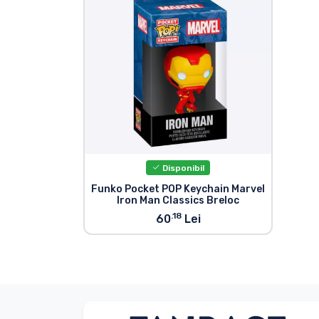
Sortare după serie
Sortare după filme
Sortare după desene
animate
Sortare după Anime
Disponibil
Funko Pocket POP Keychain Marvel
Iron Man Classics Breloc
Sortare după jocuri
.18
60
Lei
Sortare după sport
Sortare după muzică