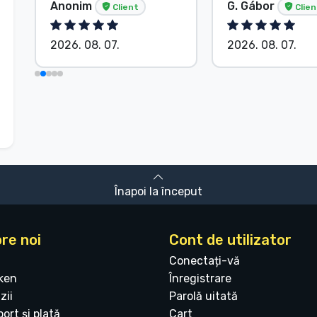
Anonim
G. Gábor
Client
Clien
2026. 08. 07.
2026. 08. 07.
Înapoi la început
re noi
Cont de utilizator
Conectați-vă
ken
Înregistrare
zii
Parolă uitată
ort și plată
Cart