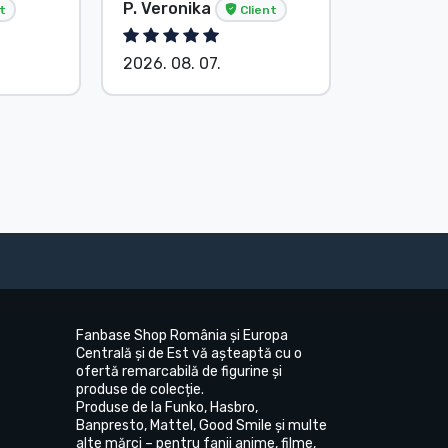
P. Veronika
Anonim
t
Client
2026. 08. 07.
2026. 08.
Fanbase Shop România și Europa
Centrală și de Est vă așteaptă cu o
ofertă remarcabilă de figurine și
produse de colecție.
Produse de la Funko, Hasbro,
Banpresto, Mattel, Good Smile și multe
alte mărci – pentru fanii anime, filme,