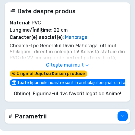
Date despre produs
Material:
PVC
Lungime/Înălțime:
22 cm
Caracter(e) asociat(e)
:
Mahoraga
Cheamă-l pe Generalul Divin Mahoraga, ultimul
Shikigami, direct în colecția ta! Această statuie din
PVC de 22 cm surprinde perfect puterea brută,
imprevizibilă a Sabiei cu Opt Mânere Divergent Sila,
Citește mai mult
gata să se adapteze și să învingă orice inamic. Nu
© Original Jujutsu Kaisen produse
rata șansa de a poseda forța inegalabilă a celei mai
terifiante entități din Shibuya. Adaugă-l pe
Toate figurinele noastre sunt în ambalajul original, din fabric
Mahoraga la colecția ta Jujutsu Kaisen înainte ca
Obțineți Figurina-ul dvs favorit legat de Anime!
soarta să dicteze altfel!
Parametrii