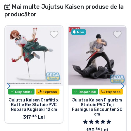
Mai multe Jujutsu Kaisen produse de la
producător
Nou
Disponibil
Express
Disponibil
Express
Jujutsu Kaisen Graffiti x
Jujutsu Kaisen Figurizm
Battle Re: Statuie PVC
Statuie PVC Toji
Nobara Kugisaki 12 cm
Fushiguro Encounter 20
cm
.43
317
Lei
.86
180
Lei