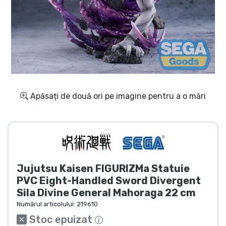
Transport și plată
Sortare după serie
Sortare după filme
Sortare după desene animate
Apăsați de două ori pe imagine pentru a o mări
Sortare după Anime
Sortare după jocuri
Jujutsu Kaisen FIGURIZMa Statuie
Sortare după sport
PVC Eight-Handled Sword Divergent
Sila Divine General Mahoraga 22 cm
Sortare după muzică
Numărul articolului:
219610
Stoc epuizat