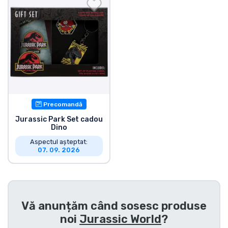
Transport și plată
Sortare după serie
Sortare după filme
Sortare după desene animate
Precomandă
Sortare după Anime
Jurassic Park Set cadou
Dino
Aspectul așteptat:
Sortare după jocuri
07. 09. 2026
Sortare după sport
Vă anunțăm când sosesc produse
Sortare după muzică
noi
Jurassic World
?