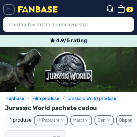
0
Menü
4.9/5 rating
Conectați-vă
Înregistrare
Ultimele
Oferte
Expres
Fanbase
Film produse
Jurassic World produse
Jurassic World pachete cadou
Precomenzi
1
produse
Populare
Mărci
Gen
Disponibi
Outlet produse