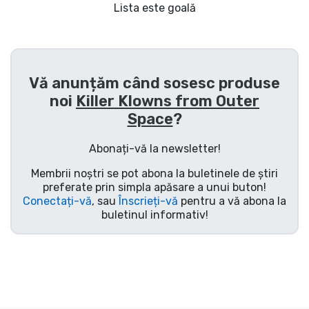
Transport și plată
Lista este goală
Sortare după serie
Vă anunțăm când sosesc produse
Sortare după filme
noi
Killer Klowns from Outer
Space
?
Sortare după desene animate
Abonați-vă la newsletter!
Sortare după Anime
Membrii noștri se pot abona la buletinele de știri
preferate prin simpla apăsare a unui buton!
Sortare după jocuri
Conectați-vă
, sau
Înscrieți-vă
pentru a vă abona la
buletinul informativ!
Sortare după sport
Sortare după muzică