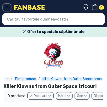
0
Menü
Oferte speciale săptămânale
Conectați-vă
Înregistrare
Ultimele
Oferte
Expres
nbase
Film produse
Killer Klowns from Outer Space produse
Killer Klowns from Outer Space tricouri
Precomenzi
0
produse
Populare
Mărci
Gen
Disponib
Outlet produse