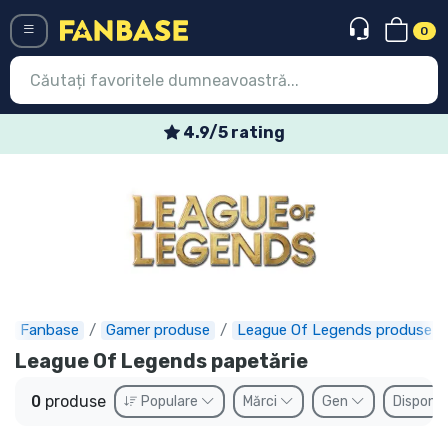
0
Menü
4.9/5 rating
Conectați-vă
Înregistrare
Ultimele
Oferte
Expres
Fanbase
Gamer produse
League Of Legends produse
League Of Legends papetărie
Precomenzi
0
produse
Populare
Mărci
Gen
Disponib
Outlet produse