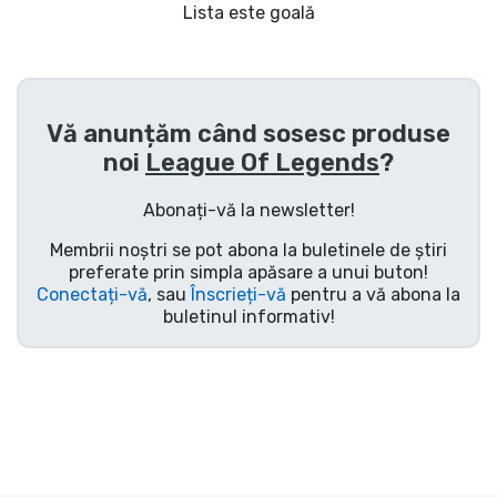
Transport și plată
Lista este goală
Sortare după serie
Vă anunțăm când sosesc produse
Sortare după filme
noi
League Of Legends
?
Sortare după desene animate
Abonați-vă la newsletter!
Membrii noștri se pot abona la buletinele de știri
Sortare după Anime
preferate prin simpla apăsare a unui buton!
Conectați-vă
, sau
Înscrieți-vă
pentru a vă abona la
buletinul informativ!
Sortare după jocuri
Sortare după sport
Sortare după muzică