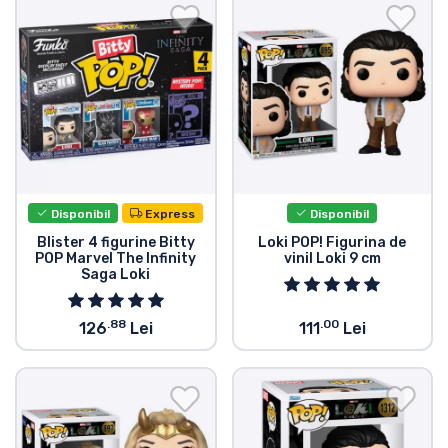
Transport și plată
Sortare după serie
Sortare după filme
Sortare după desene animate
Disponibil
Express
Disponibil
Sortare după Anime
Blister 4 figurine Bitty
Loki POP! Figurina de
POP Marvel The Infinity
vinil Loki 9 cm
Saga Loki
Sortare după jocuri
.88
.00
126
Lei
111
Lei
Sortare după sport
Sortare după muzică