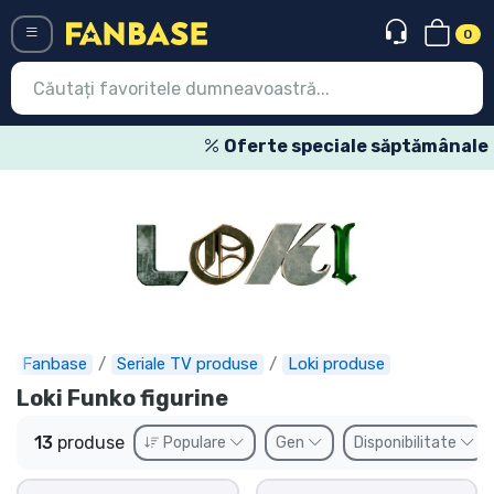
0
Menü
Oferte speciale săptămânale
Conectați-vă
Înregistrare
Ultimele
Oferte
Expres
Fanbase
Seriale TV produse
Loki produse
Loki Funko figurine
Precomenzi
13
produse
Populare
Gen
Disponibilitate
Outlet produse