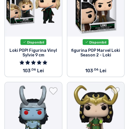
Tipuri de produse
Mărci
Disponibil
Disponibil
Loki POP! Figurina Vinyl
figurina POP Marvel Loki
Sylvie 9 cm
Season 2 - Loki
.06
.06
103
Lei
103
Lei