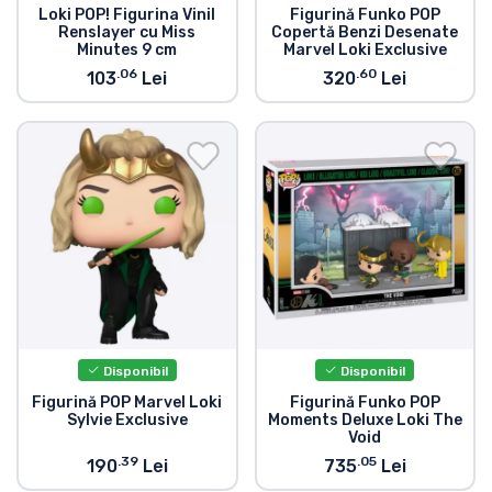
Loki POP! Figurina Vinil
Figurină Funko POP
Renslayer cu Miss
Copertă Benzi Desenate
Minutes 9 cm
Marvel Loki Exclusive
.06
.60
103
Lei
320
Lei
Disponibil
Disponibil
Figurină POP Marvel Loki
Figurină Funko POP
Sylvie Exclusive
Moments Deluxe Loki The
Void
.39
.05
190
Lei
735
Lei