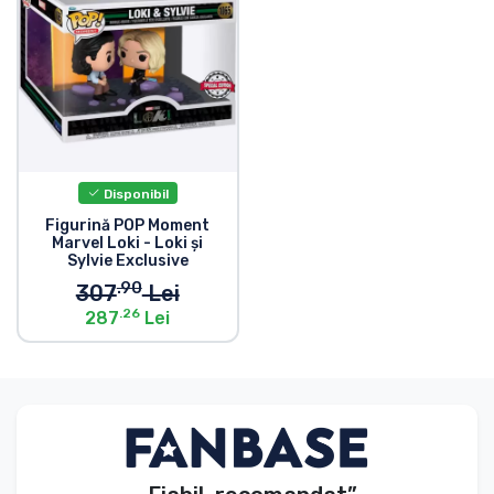
Disponibil
Figurină POP Moment
Marvel Loki - Loki și
Sylvie Exclusive
.90
307
Lei
.26
287
Lei