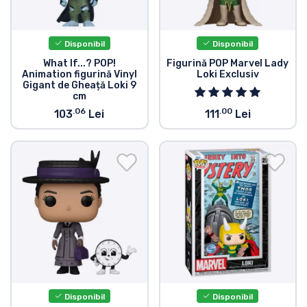
Disponibil
Disponibil
What If...? POP!
Figurină POP Marvel Lady
Animation figurină Vinyl
Loki Exclusiv
Gigant de Gheață Loki 9
cm
.06
.00
103
Lei
111
Lei
Disponibil
Disponibil