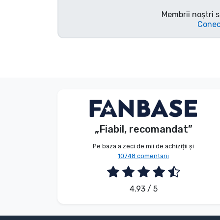
Tipuri de produse
Membrii noștri s
Conec
Mărci
Anonim
Client
„Fiabil, recomandat”
2026. 08. 08.
Pe baza a zeci de mii de achiziții și
10748 comentarii
4.93 / 5