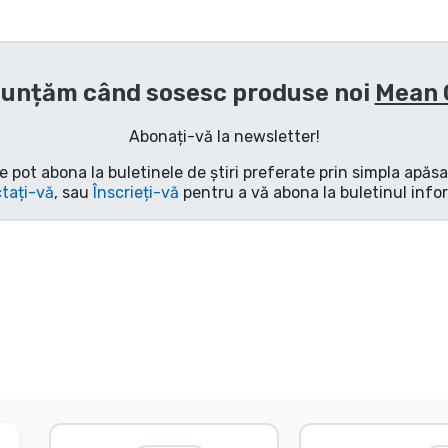
nunțăm când sosesc produse noi
Mean 
Abonați-vă la newsletter!
e pot abona la buletinele de știri preferate prin simpla apăs
tați-vă
, sau
Înscrieți-vă
pentru a vă abona la buletinul info