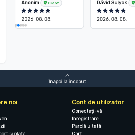
Anonim
Dávid Sulyok
Client
2026. 08. 08.
2026. 08. 08.
Înapoi la început
re noi
Cont de utilizator
Conectați-vă
ken
Înregistrare
zii
Parolă uitată
ort și plată
Cart