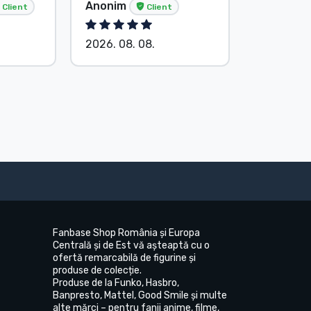
Anonim
Anonim
Client
Client
2026. 08. 08.
2026. 08.
Fanbase Shop România și Europa
Centrală și de Est vă așteaptă cu o
ofertă remarcabilă de figurine și
produse de colecție.
Produse de la Funko, Hasbro,
Banpresto, Mattel, Good Smile și multe
alte mărci – pentru fanii anime, filme,