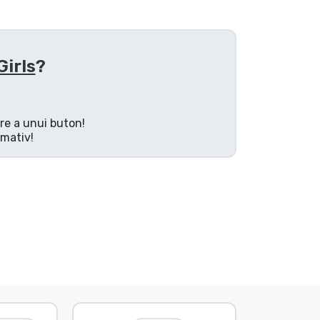
Girls
?
are a unui buton!
rmativ!