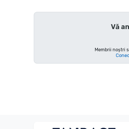
Sortare după serie
Vă a
Sortare după filme
Sortare după desene
animate
Membrii noștri s
Conec
Sortare după Anime
Sortare după jocuri
Sortare după sport
Sortare după muzică