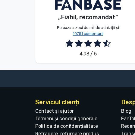
Anonim
Client
Tipuri de produse
„Fiabil, recomandat”
2026. 08. 09.
Mărci
Pe baza a zeci de mii de achiziții și
10751 comentarii
4.93 / 5
Serviciul clienți
Desp
Contact și ajutor
Blog
Termeni și condiții generale
FanTo
Politica de confidențialitate
Recen
Retragere, returnare produs
Transp