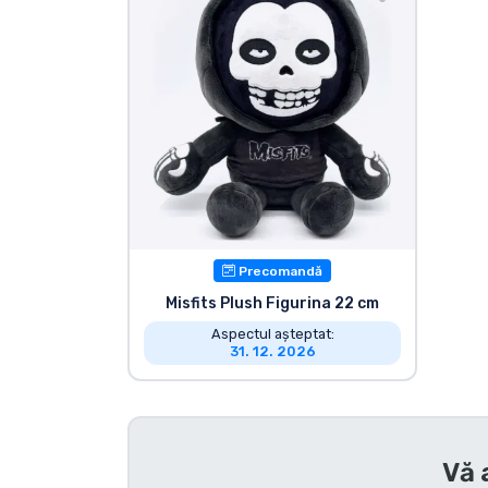
Sortare după serie
Sortare după filme
Sortare după desene
animate
Sortare după Anime
Precomandă
Misfits Plush Figurina 22 cm
Sortare după jocuri
Aspectul așteptat:
31. 12. 2026
Sortare după sport
Sortare după muzică
Vă 