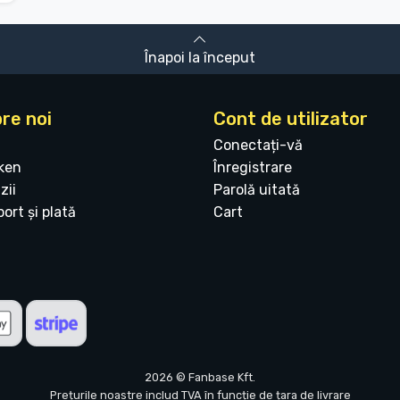
Înapoi la început
re noi
Cont de utilizator
Conectați-vă
ken
Înregistrare
zii
Parolă uitată
ort și plată
Cart
2026 © Fanbase Kft.
Prețurile noastre includ TVA în funcție de țara de livrare