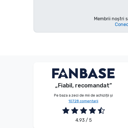
Tipuri de produse
Membrii noștri s
Mărci
Conec
S. Barbara
Client
„Fiabil, recomandat”
2026. 08. 06.
Pe baza a zeci de mii de achiziții și
10728 comentarii
4.93 / 5