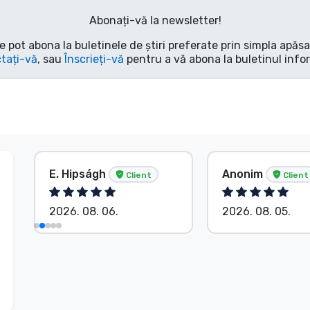
Abonați-vă la newsletter!
e pot abona la buletinele de știri preferate prin simpla apăs
tați-vă
, sau
Înscrieți-vă
pentru a vă abona la buletinul info
E. Hipságh
Anonim
Client
Client
2026. 08. 06.
2026. 08. 05.