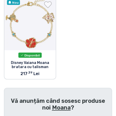
Transport și plată
Nou
Sortare după serie
Sortare după filme
Sortare după desene animate
Disponibil
Sortare după Anime
Disney Vaiana Moana
bratara cu talisman
.39
217
Lei
Sortare după jocuri
Sortare după sport
Vă anunțăm când sosesc produse
Sortare după muzică
noi
Moana
?