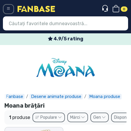
0
Menü
4.9/5 rating
Conectați-vă
Înregistrare
Ultimele
Oferte
Expres
Fanbase
Desene animate produse
Moana produse
Moana brățări
Precomenzi
1
produse
Populare
Mărci
Gen
Disponibi
Outlet produse