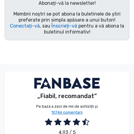
Abonați-vă la newsletter!
Tipuri de produse
Membrii noștri se pot abona la buletinele de știri
preferate prin simpla apăsare a unui buton!
Mărci
Conectați-vă
, sau
Înscrieți-vă
pentru a vă abona la
buletinul informativ!
„Fiabil, recomandat”
Pe baza a zeci de mii de achiziții și
10746 comentarii
4.93 / 5