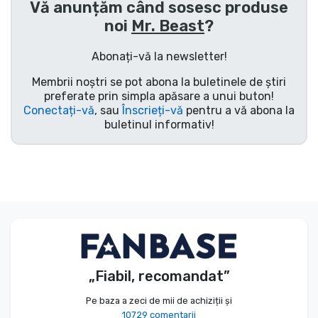
Vă anunțăm când sosesc produse
Tipuri de produse
noi
Mr. Beast
?
Abonați-vă la newsletter!
Mărci
Membrii noștri se pot abona la buletinele de știri
preferate prin simpla apăsare a unui buton!
Conectați-vă
, sau
Înscrieți-vă
pentru a vă abona la
buletinul informativ!
„Fiabil, recomandat”
Pe baza a zeci de mii de achiziții și
10729 comentarii