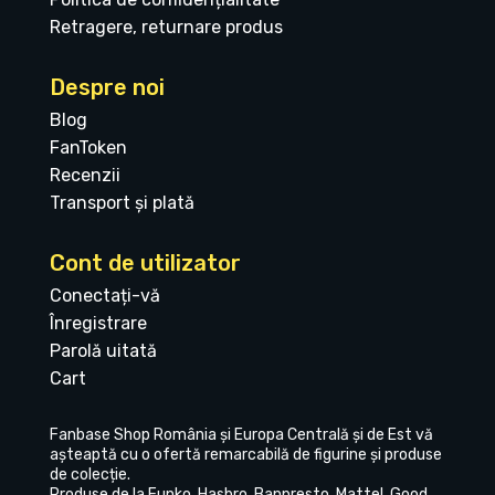
Retragere, returnare produs
Despre noi
Blog
FanToken
Recenzii
Transport și plată
Cont de utilizator
Conectați-vă
Înregistrare
Parolă uitată
Cart
Fanbase Shop România și Europa Centrală și de Est vă
așteaptă cu o ofertă remarcabilă de figurine și produse
de colecție.
Produse de la Funko, Hasbro, Banpresto, Mattel, Good