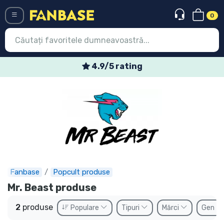
0
Menü
4.9/5 rating
Conectați-vă
Înregistrare
Ultimele
Oferte
Expres
Fanbase
Popcult produse
Precomenzi
Mr. Beast produse
Outlet produse
2
produse
Populare
Tipuri
Mărci
Gen