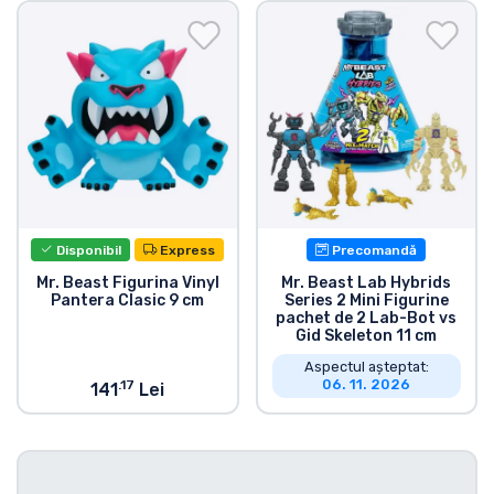
Transport și plată
Sortare după serie
Sortare după filme
Sortare după desene animate
Disponibil
Express
Precomandă
Sortare după Anime
Mr. Beast Figurina Vinyl
Mr. Beast Lab Hybrids
Pantera Clasic 9 cm
Series 2 Mini Figurine
pachet de 2 Lab-Bot vs
Sortare după jocuri
Gid Skeleton 11 cm
Aspectul așteptat:
Sortare după sport
06. 11. 2026
.17
141
Lei
Sortare după muzică